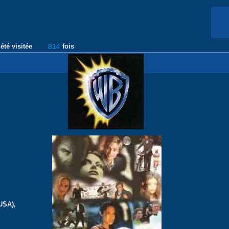
été visitée
814
fois
USA),