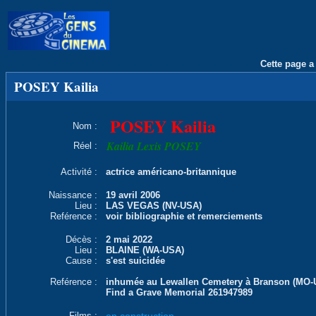
Cette page a 
POSEY Kailia
POSEY Kailia
Nom :
Kailia Lexis POSEY
Réel :
Activité :
actrice américano-britannique
Naissance :
19 avril 2006
Lieu :
LAS VEGAS (NV-USA)
Reférence :
voir bibliographie et remerciements
Décès :
2 mai 2022
Lieu :
BLAINE (WA-USA)
Cause :
s'est suicidée
Reférence :
inhumée au Lewallen Cemetery à Branson (MO-
Find a Grave Memorial 261947989
Films :