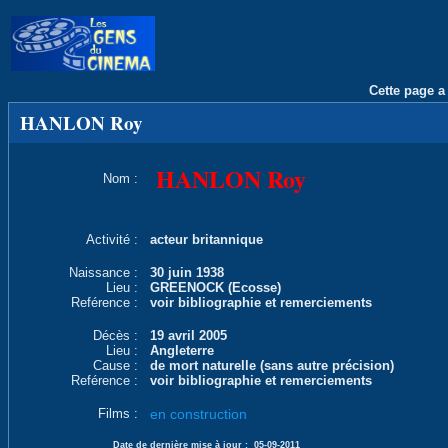
Cette page a 
HANLON Roy
HANLON Roy
Nom :
Activité :
acteur britannique
Naissance :
30 juin 1938
Lieu :
GREENOCK (Ecosse)
Reférence :
voir bibliographie et remerciements
Décès :
19 avril 2005
Lieu :
Angleterre
Cause :
de mort naturelle (sans autre précision)
Reférence :
voir bibliographie et remerciements
Films :
en construction
Date de dernière mise à jour :
05-09-2011