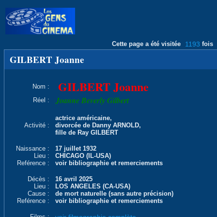
Cette page a été visitée
1193
fois
GILBERT Joanne
GILBERT Joanne
Nom :
Joanne Beverly Gilbert
Réel :
actrice américaine,
Activité :
divorcée de Danny ARNOLD,
fille de Ray GILBERT
Naissance :
17 juillet 1932
Lieu :
CHICAGO (IL-USA)
Reférence :
voir bibliographie et remerciements
Décès :
16 avril 2025
Lieu :
LOS ANGELES (CA-USA)
Cause :
de mort naturelle (sans autre précision)
Reférence :
voir bibliographie et remerciements
Films :