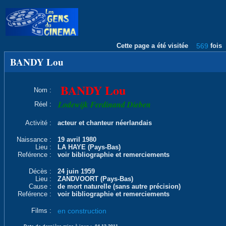
Cette page a été visitée
569
fois
BANDY Lou
BANDY Lou
Nom :
Lodewijk Ferdinand Dieben
Réel :
Activité :
acteur et chanteur néerlandais
Naissance :
19 avril 1980
Lieu :
LA HAYE (Pays-Bas)
Reférence :
voir bibliographie et remerciements
Décès :
24 juin 1959
Lieu :
ZANDVOORT (Pays-Bas)
Cause :
de mort naturelle (sans autre précision)
Reférence :
voir bibliographie et remerciements
Films :
en construction