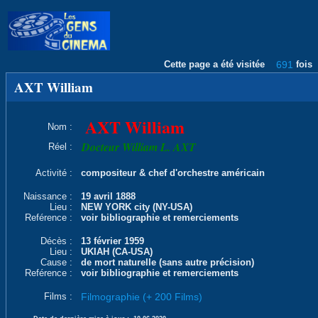
Cette page a été visitée
691
fois
AXT William
AXT William
Nom :
Docteur William L. AXT
Réel :
Activité :
compositeur & chef d'orchestre américain
Naissance :
19 avril 1888
Lieu :
NEW YORK city (NY-USA)
Reférence :
voir bibliographie et remerciements
Décès :
13 février 1959
Lieu :
UKIAH (CA-USA)
Cause :
de mort naturelle (sans autre précision)
Reférence :
voir bibliographie et remerciements
Films :
Filmographie (+ 200 Films)