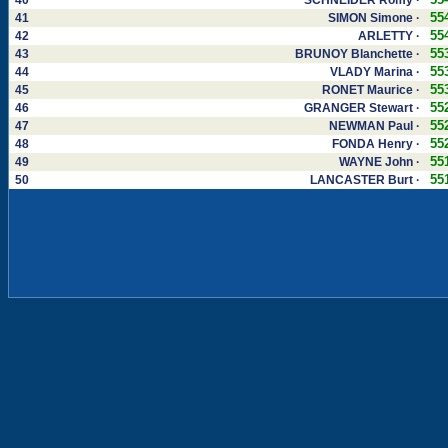
40
SCHNEIDER Romy ·
55
41
SIMON Simone ·
55
42
ARLETTY ·
55
43
BRUNOY Blanchette ·
55
44
VLADY Marina ·
55
45
RONET Maurice ·
55
46
GRANGER Stewart ·
55
47
NEWMAN Paul ·
55
48
FONDA Henry ·
55
49
WAYNE John ·
55
50
LANCASTER Burt ·