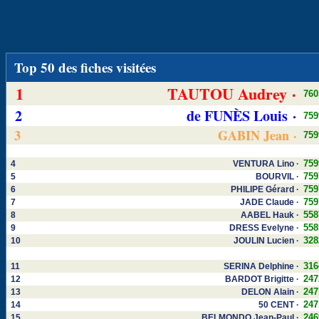
Top 50 des fiches visitées
1
TAUTOU Audrey ·
760
2
de FUNÈS Louis ·
759
3
GABIN Jean ·
759
759
4
VENTURA Lino ·
759
5
BOURVIL ·
759
6
PHILIPE Gérard ·
759
7
JADE Claude ·
558
8
AABEL Hauk ·
558
9
DRESS Evelyne ·
328
10
JOULIN Lucien ·
316
11
SERINA Delphine ·
247
12
BARDOT Brigitte ·
247
13
DELON Alain ·
247
14
50 CENT ·
246
15
BELMONDO Jean-Paul ·