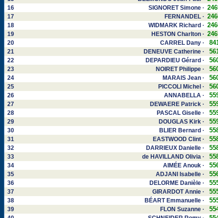
246
16
SIGNORET Simone ·
246
17
FERNANDEL ·
246
18
WIDMARK Richard ·
246
19
HESTON Charlton ·
84
20
CARREL Dany ·
56
21
DENEUVE Catherine ·
56
22
DEPARDIEU Gérard ·
56
23
NOIRET Philippe ·
56
24
MARAIS Jean ·
56
25
PICCOLI Michel ·
55
26
ANNABELLA ·
55
27
DEWAERE Patrick ·
55
28
PASCAL Giselle ·
55
29
DOUGLAS Kirk ·
55
30
BLIER Bernard ·
55
31
EASTWOOD Clint ·
55
32
DARRIEUX Danielle ·
55
33
de HAVILLAND Olivia ·
55
34
AIMÉE Anouk ·
55
35
ADJANI Isabelle ·
55
36
DELORME Danièle ·
55
37
GIRARDOT Annie ·
55
38
BÉART Emmanuelle ·
55
39
FLON Suzanne ·
55