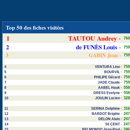
Top 50 des fiches visitées
1
TAUTOU Audrey ·
760
2
de FUNÈS Louis ·
759
3
GABIN Jean ·
759
759
4
VENTURA Lino ·
759
5
BOURVIL ·
759
6
PHILIPE Gérard ·
759
7
JADE Claude ·
558
8
AABEL Hauk ·
558
9
DRESS Evelyne ·
328
10
JOULIN Lucien ·
316
11
SERINA Delphine ·
247
12
BARDOT Brigitte ·
247
13
DELON Alain ·
247
14
50 CENT ·
246
15
BELMONDO Jean-Paul ·