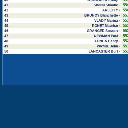
40
SCHNEIDER Romy ·
55
41
SIMON Simone ·
55
42
ARLETTY ·
55
43
BRUNOY Blanchette ·
55
44
VLADY Marina ·
55
45
RONET Maurice ·
55
46
GRANGER Stewart ·
55
47
NEWMAN Paul ·
55
48
FONDA Henry ·
55
49
WAYNE John ·
55
50
LANCASTER Burt ·