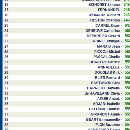
246
16
SIGNORET Simone ·
246
17
FERNANDEL ·
246
18
WIDMARK Richard ·
246
19
HESTON Charlton ·
84
20
CARREL Dany ·
56
21
DENEUVE Catherine ·
56
22
DEPARDIEU Gérard ·
56
23
NOIRET Philippe ·
56
24
MARAIS Jean ·
56
25
PICCOLI Michel ·
55
26
PASCAL Giselle ·
55
27
DEWAERE Patrick ·
55
28
ANNABELLA ·
55
29
DOUGLAS Kirk ·
55
30
BLIER Bernard ·
55
31
EASTWOOD Clint ·
55
32
DARRIEUX Danielle ·
55
33
de HAVILLAND Olivia ·
55
34
AIMÉE Anouk ·
55
35
ADJANI Isabelle ·
55
36
DELORME Danièle ·
55
37
GIRARDOT Annie ·
55
38
BÉART Emmanuelle ·
55
39
FLON Suzanne ·
55