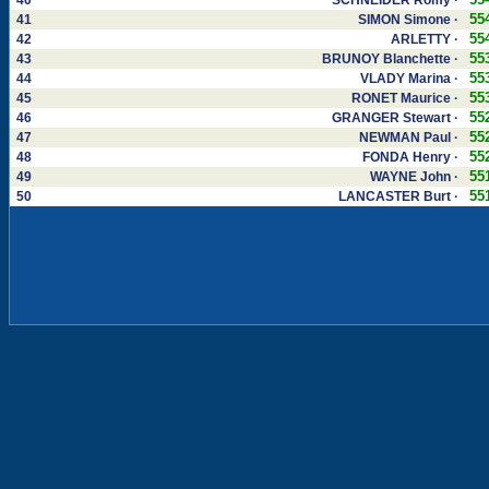
40
SCHNEIDER Romy ·
55
41
SIMON Simone ·
55
42
ARLETTY ·
55
43
BRUNOY Blanchette ·
55
44
VLADY Marina ·
55
45
RONET Maurice ·
55
46
GRANGER Stewart ·
55
47
NEWMAN Paul ·
55
48
FONDA Henry ·
55
49
WAYNE John ·
55
50
LANCASTER Burt ·