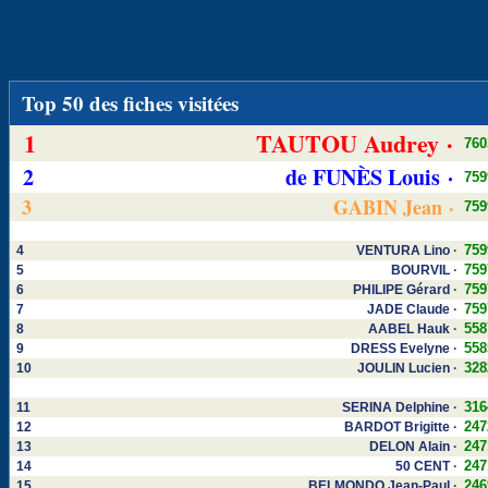
Top 50 des fiches visitées
1
TAUTOU Audrey ·
760
2
de FUNÈS Louis ·
759
3
GABIN Jean ·
759
759
4
VENTURA Lino ·
759
5
BOURVIL ·
759
6
PHILIPE Gérard ·
759
7
JADE Claude ·
558
8
AABEL Hauk ·
558
9
DRESS Evelyne ·
328
10
JOULIN Lucien ·
316
11
SERINA Delphine ·
247
12
BARDOT Brigitte ·
247
13
DELON Alain ·
247
14
50 CENT ·
246
15
BELMONDO Jean-Paul ·