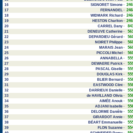
246
16
SIGNORET Simone ·
246
17
FERNANDEL ·
246
18
WIDMARK Richard ·
246
19
HESTON Charlton ·
84
20
CARREL Dany ·
56
21
DENEUVE Catherine ·
56
22
DEPARDIEU Gérard ·
56
23
NOIRET Philippe ·
56
24
MARAIS Jean ·
56
25
PICCOLI Michel ·
55
26
ANNABELLA ·
55
27
DEWAERE Patrick ·
55
28
PASCAL Giselle ·
55
29
DOUGLAS Kirk ·
55
30
BLIER Bernard ·
55
31
EASTWOOD Clint ·
55
32
DARRIEUX Danielle ·
55
33
de HAVILLAND Olivia ·
55
34
AIMÉE Anouk ·
55
35
ADJANI Isabelle ·
55
36
DELORME Danièle ·
55
37
GIRARDOT Annie ·
55
38
BÉART Emmanuelle ·
55
39
FLON Suzanne ·
55