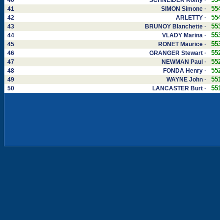
40
SCHNEIDER Romy ·
55
41
SIMON Simone ·
55
42
ARLETTY ·
55
43
BRUNOY Blanchette ·
55
44
VLADY Marina ·
55
45
RONET Maurice ·
55
46
GRANGER Stewart ·
55
47
NEWMAN Paul ·
55
48
FONDA Henry ·
55
49
WAYNE John ·
55
50
LANCASTER Burt ·