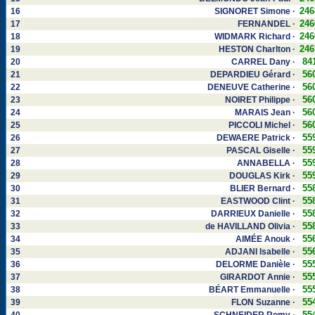
246
16
SIGNORET Simone ·
246
17
FERNANDEL ·
246
18
WIDMARK Richard ·
246
19
HESTON Charlton ·
84
20
CARREL Dany ·
56
21
DEPARDIEU Gérard ·
56
22
DENEUVE Catherine ·
56
23
NOIRET Philippe ·
56
24
MARAIS Jean ·
56
25
PICCOLI Michel ·
55
26
DEWAERE Patrick ·
55
27
PASCAL Giselle ·
55
28
ANNABELLA ·
55
29
DOUGLAS Kirk ·
55
30
BLIER Bernard ·
55
31
EASTWOOD Clint ·
55
32
DARRIEUX Danielle ·
55
33
de HAVILLAND Olivia ·
55
34
AIMÉE Anouk ·
55
35
ADJANI Isabelle ·
55
36
DELORME Danièle ·
55
37
GIRARDOT Annie ·
55
38
BÉART Emmanuelle ·
55
39
FLON Suzanne ·
55