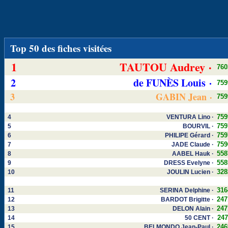
Top 50 des fiches visitées
1
TAUTOU Audrey ·
760
2
de FUNÈS Louis ·
759
3
GABIN Jean ·
759
759
4
VENTURA Lino ·
759
5
BOURVIL ·
759
6
PHILIPE Gérard ·
759
7
JADE Claude ·
558
8
AABEL Hauk ·
558
9
DRESS Evelyne ·
328
10
JOULIN Lucien ·
316
11
SERINA Delphine ·
247
12
BARDOT Brigitte ·
247
13
DELON Alain ·
247
14
50 CENT ·
246
15
BELMONDO Jean-Paul ·