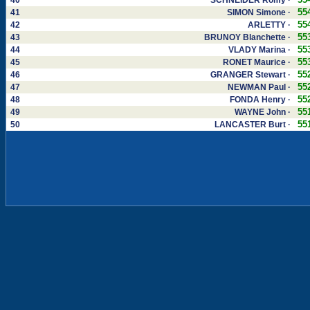
40
SCHNEIDER Romy ·
55
41
SIMON Simone ·
55
42
ARLETTY ·
55
43
BRUNOY Blanchette ·
55
44
VLADY Marina ·
55
45
RONET Maurice ·
55
46
GRANGER Stewart ·
55
47
NEWMAN Paul ·
55
48
FONDA Henry ·
55
49
WAYNE John ·
55
50
LANCASTER Burt ·