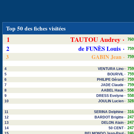
Top 50 des fiches visitées
1
TAUTOU Audrey ·
760
2
de FUNÈS Louis ·
759
3
GABIN Jean ·
759
759
4
VENTURA Lino ·
759
5
BOURVIL ·
759
6
PHILIPE Gérard ·
759
7
JADE Claude ·
558
8
AABEL Hauk ·
558
9
DRESS Evelyne ·
328
10
JOULIN Lucien ·
316
11
SERINA Delphine ·
247
12
BARDOT Brigitte ·
247
13
DELON Alain ·
247
14
50 CENT ·
246
15
BELMONDO Jean-Paul ·