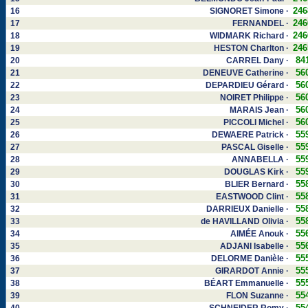
246
16
SIGNORET Simone ·
246
17
FERNANDEL ·
246
18
WIDMARK Richard ·
246
19
HESTON Charlton ·
84
20
CARREL Dany ·
56
21
DENEUVE Catherine ·
56
22
DEPARDIEU Gérard ·
56
23
NOIRET Philippe ·
56
24
MARAIS Jean ·
56
25
PICCOLI Michel ·
55
26
DEWAERE Patrick ·
55
27
PASCAL Giselle ·
55
28
ANNABELLA ·
55
29
DOUGLAS Kirk ·
55
30
BLIER Bernard ·
55
31
EASTWOOD Clint ·
55
32
DARRIEUX Danielle ·
55
33
de HAVILLAND Olivia ·
55
34
AIMÉE Anouk ·
55
35
ADJANI Isabelle ·
55
36
DELORME Danièle ·
55
37
GIRARDOT Annie ·
55
38
BÉART Emmanuelle ·
55
39
FLON Suzanne ·
55