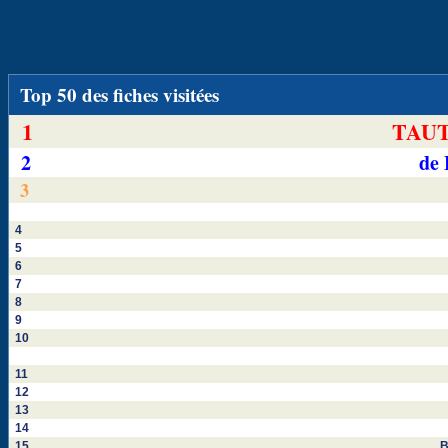
Top 50 des fiches visitées
1
TAUT
2
de
3
4
5
6
7
8
9
10
11
12
13
14
15
B