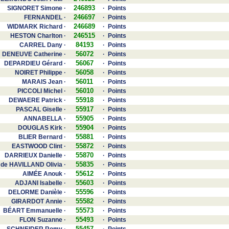
246893
SIGNORET Simone ·
· Points
246697
FERNANDEL ·
· Points
246689
WIDMARK Richard ·
· Points
246515
HESTON Charlton ·
· Points
84193
CARREL Dany ·
· Points
56072
DENEUVE Catherine ·
· Points
56067
DEPARDIEU Gérard ·
· Points
56058
NOIRET Philippe ·
· Points
56011
MARAIS Jean ·
· Points
56010
PICCOLI Michel ·
· Points
55918
DEWAERE Patrick ·
· Points
55917
PASCAL Giselle ·
· Points
55905
ANNABELLA ·
· Points
55904
DOUGLAS Kirk ·
· Points
55881
BLIER Bernard ·
· Points
55872
EASTWOOD Clint ·
· Points
55870
DARRIEUX Danielle ·
· Points
55835
de HAVILLAND Olivia ·
· Points
55612
AIMÉE Anouk ·
· Points
55603
ADJANI Isabelle ·
· Points
55596
DELORME Danièle ·
· Points
55582
GIRARDOT Annie ·
· Points
55573
BÉART Emmanuelle ·
· Points
55493
FLON Suzanne ·
· Points
55457