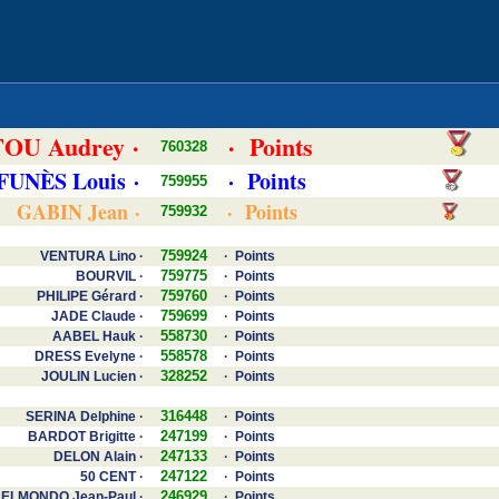
OU Audrey ·
· Points
760328
 FUNÈS Louis ·
· Points
759955
GABIN Jean ·
· Points
759932
759924
VENTURA Lino ·
· Points
759775
BOURVIL ·
· Points
759760
PHILIPE Gérard ·
· Points
759699
JADE Claude ·
· Points
558730
AABEL Hauk ·
· Points
558578
DRESS Evelyne ·
· Points
328252
JOULIN Lucien ·
· Points
316448
SERINA Delphine ·
· Points
247199
BARDOT Brigitte ·
· Points
247133
DELON Alain ·
· Points
247122
50 CENT ·
· Points
246929
ELMONDO Jean-Paul ·
· Points