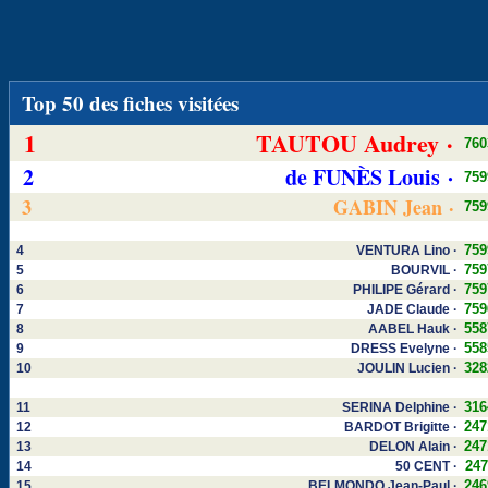
Top 50 des fiches visitées
1
TAUTOU Audrey ·
760
2
de FUNÈS Louis ·
759
3
GABIN Jean ·
759
759
4
VENTURA Lino ·
759
5
BOURVIL ·
759
6
PHILIPE Gérard ·
759
7
JADE Claude ·
558
8
AABEL Hauk ·
558
9
DRESS Evelyne ·
328
10
JOULIN Lucien ·
316
11
SERINA Delphine ·
247
12
BARDOT Brigitte ·
247
13
DELON Alain ·
247
14
50 CENT ·
246
15
BELMONDO Jean-Paul ·