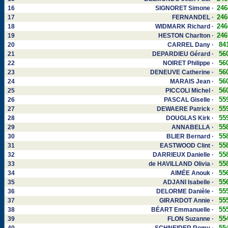
246
16
SIGNORET Simone ·
246
17
FERNANDEL ·
246
18
WIDMARK Richard ·
246
19
HESTON Charlton ·
84
20
CARREL Dany ·
56
21
DEPARDIEU Gérard ·
56
22
NOIRET Philippe ·
56
23
DENEUVE Catherine ·
56
24
MARAIS Jean ·
56
25
PICCOLI Michel ·
55
26
PASCAL Giselle ·
55
27
DEWAERE Patrick ·
55
28
DOUGLAS Kirk ·
55
29
ANNABELLA ·
55
30
BLIER Bernard ·
55
31
EASTWOOD Clint ·
55
32
DARRIEUX Danielle ·
55
33
de HAVILLAND Olivia ·
55
34
AIMÉE Anouk ·
55
35
ADJANI Isabelle ·
55
36
DELORME Danièle ·
55
37
GIRARDOT Annie ·
55
38
BÉART Emmanuelle ·
55
39
FLON Suzanne ·
55