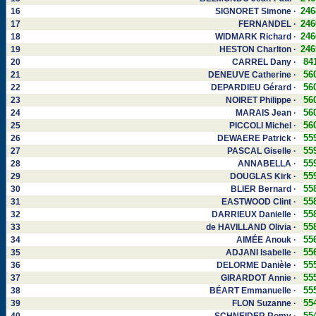
246
16
SIGNORET Simone ·
246
17
FERNANDEL ·
246
18
WIDMARK Richard ·
246
19
HESTON Charlton ·
84
20
CARREL Dany ·
56
21
DENEUVE Catherine ·
56
22
DEPARDIEU Gérard ·
56
23
NOIRET Philippe ·
56
24
MARAIS Jean ·
56
25
PICCOLI Michel ·
55
26
DEWAERE Patrick ·
55
27
PASCAL Giselle ·
55
28
ANNABELLA ·
55
29
DOUGLAS Kirk ·
55
30
BLIER Bernard ·
55
31
EASTWOOD Clint ·
55
32
DARRIEUX Danielle ·
55
33
de HAVILLAND Olivia ·
55
34
AIMÉE Anouk ·
55
35
ADJANI Isabelle ·
55
36
DELORME Danièle ·
55
37
GIRARDOT Annie ·
55
38
BÉART Emmanuelle ·
55
39
FLON Suzanne ·
55