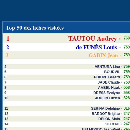
Top 50 des fiches visitées
1
TAUTOU Audrey ·
760
2
de FUNÈS Louis ·
759
3
GABIN Jean ·
759
759
4
VENTURA Lino ·
759
5
BOURVIL ·
759
6
PHILIPE Gérard ·
759
7
JADE Claude ·
558
8
AABEL Hauk ·
558
9
DRESS Evelyne ·
328
10
JOULIN Lucien ·
316
11
SERINA Delphine ·
247
12
BARDOT Brigitte ·
247
13
DELON Alain ·
247
14
50 CENT ·
246
15
BELMONDO Jean-Paul ·