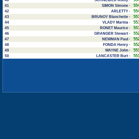
40
SCHNEIDER Romy ·
55
41
SIMON Simone ·
55
42
ARLETTY ·
55
43
BRUNOY Blanchette ·
55
44
VLADY Marina ·
55
45
RONET Maurice ·
55
46
GRANGER Stewart ·
55
47
NEWMAN Paul ·
55
48
FONDA Henry ·
55
49
WAYNE John ·
55
50
LANCASTER Burt ·