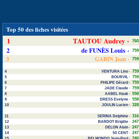
Top 50 des fiches visitées
1
TAUTOU Audrey ·
760
2
de FUNÈS Louis ·
759
3
GABIN Jean ·
759
759
4
VENTURA Lino ·
759
5
BOURVIL ·
759
6
PHILIPE Gérard ·
759
7
JADE Claude ·
558
8
AABEL Hauk ·
558
9
DRESS Evelyne ·
328
10
JOULIN Lucien ·
316
11
SERINA Delphine ·
247
12
BARDOT Brigitte ·
247
13
DELON Alain ·
247
14
50 CENT ·
246
15
BELMONDO Jean-Paul ·