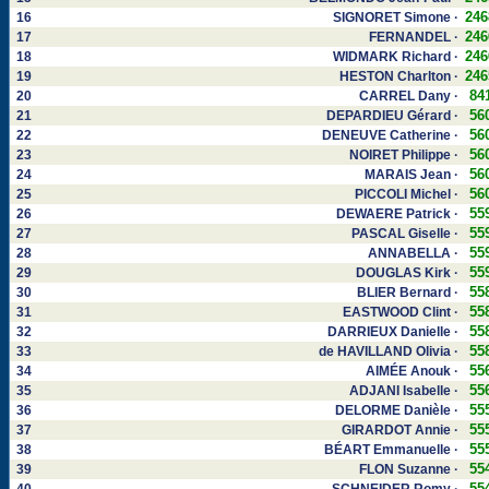
246
16
SIGNORET Simone ·
246
17
FERNANDEL ·
246
18
WIDMARK Richard ·
246
19
HESTON Charlton ·
84
20
CARREL Dany ·
56
21
DEPARDIEU Gérard ·
56
22
DENEUVE Catherine ·
56
23
NOIRET Philippe ·
56
24
MARAIS Jean ·
56
25
PICCOLI Michel ·
55
26
DEWAERE Patrick ·
55
27
PASCAL Giselle ·
55
28
ANNABELLA ·
55
29
DOUGLAS Kirk ·
55
30
BLIER Bernard ·
55
31
EASTWOOD Clint ·
55
32
DARRIEUX Danielle ·
55
33
de HAVILLAND Olivia ·
55
34
AIMÉE Anouk ·
55
35
ADJANI Isabelle ·
55
36
DELORME Danièle ·
55
37
GIRARDOT Annie ·
55
38
BÉART Emmanuelle ·
55
39
FLON Suzanne ·
55