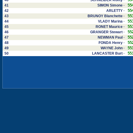
40
SCHNEIDER Romy ·
55
41
SIMON Simone ·
55
42
ARLETTY ·
55
43
BRUNOY Blanchette ·
55
44
VLADY Marina ·
55
45
RONET Maurice ·
55
46
GRANGER Stewart ·
55
47
NEWMAN Paul ·
55
48
FONDA Henry ·
55
49
WAYNE John ·
55
50
LANCASTER Burt ·