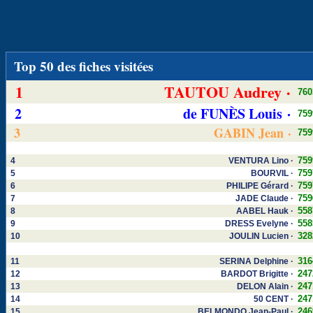
Top 50 des fiches visitées
1
TAUTOU Audrey ·
760
2
de FUNÈS Louis ·
759
3
GABIN Jean ·
759
759
4
VENTURA Lino ·
759
5
BOURVIL ·
759
6
PHILIPE Gérard ·
759
7
JADE Claude ·
558
8
AABEL Hauk ·
558
9
DRESS Evelyne ·
328
10
JOULIN Lucien ·
316
11
SERINA Delphine ·
247
12
BARDOT Brigitte ·
247
13
DELON Alain ·
247
14
50 CENT ·
246
15
BELMONDO Jean-Paul ·