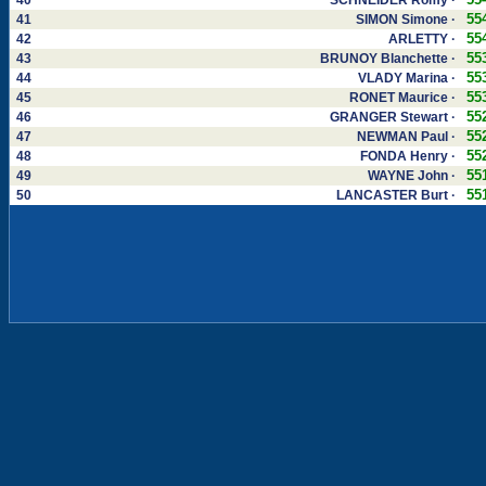
40
SCHNEIDER Romy ·
55
41
SIMON Simone ·
55
42
ARLETTY ·
55
43
BRUNOY Blanchette ·
55
44
VLADY Marina ·
55
45
RONET Maurice ·
55
46
GRANGER Stewart ·
55
47
NEWMAN Paul ·
55
48
FONDA Henry ·
55
49
WAYNE John ·
55
50
LANCASTER Burt ·