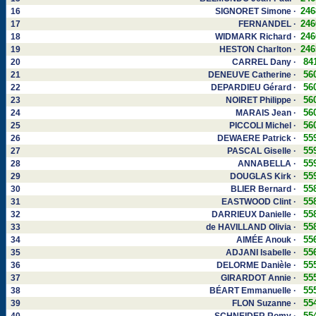
246
16
SIGNORET Simone ·
246
17
FERNANDEL ·
246
18
WIDMARK Richard ·
246
19
HESTON Charlton ·
84
20
CARREL Dany ·
56
21
DENEUVE Catherine ·
56
22
DEPARDIEU Gérard ·
56
23
NOIRET Philippe ·
56
24
MARAIS Jean ·
56
25
PICCOLI Michel ·
55
26
DEWAERE Patrick ·
55
27
PASCAL Giselle ·
55
28
ANNABELLA ·
55
29
DOUGLAS Kirk ·
55
30
BLIER Bernard ·
55
31
EASTWOOD Clint ·
55
32
DARRIEUX Danielle ·
55
33
de HAVILLAND Olivia ·
55
34
AIMÉE Anouk ·
55
35
ADJANI Isabelle ·
55
36
DELORME Danièle ·
55
37
GIRARDOT Annie ·
55
38
BÉART Emmanuelle ·
55
39
FLON Suzanne ·
55