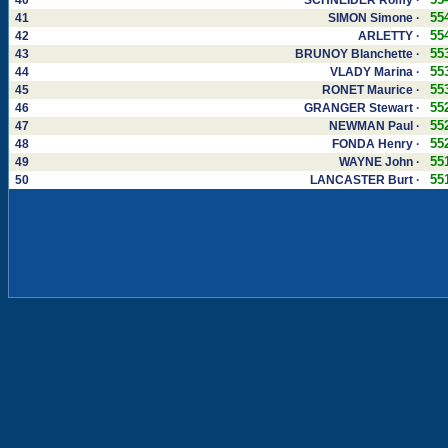
40
SCHNEIDER Romy ·
55
41
SIMON Simone ·
55
42
ARLETTY ·
55
43
BRUNOY Blanchette ·
55
44
VLADY Marina ·
55
45
RONET Maurice ·
55
46
GRANGER Stewart ·
55
47
NEWMAN Paul ·
55
48
FONDA Henry ·
55
49
WAYNE John ·
55
50
LANCASTER Burt ·