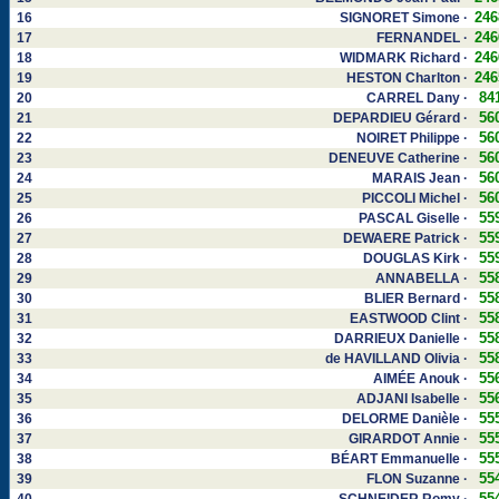
246
16
SIGNORET Simone ·
246
17
FERNANDEL ·
246
18
WIDMARK Richard ·
246
19
HESTON Charlton ·
84
20
CARREL Dany ·
56
21
DEPARDIEU Gérard ·
56
22
NOIRET Philippe ·
56
23
DENEUVE Catherine ·
56
24
MARAIS Jean ·
56
25
PICCOLI Michel ·
55
26
PASCAL Giselle ·
55
27
DEWAERE Patrick ·
55
28
DOUGLAS Kirk ·
55
29
ANNABELLA ·
55
30
BLIER Bernard ·
55
31
EASTWOOD Clint ·
55
32
DARRIEUX Danielle ·
55
33
de HAVILLAND Olivia ·
55
34
AIMÉE Anouk ·
55
35
ADJANI Isabelle ·
55
36
DELORME Danièle ·
55
37
GIRARDOT Annie ·
55
38
BÉART Emmanuelle ·
55
39
FLON Suzanne ·
55