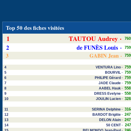
Top 50 des fiches visitées
1
TAUTOU Audrey ·
760
2
de FUNÈS Louis ·
759
3
GABIN Jean ·
759
759
4
VENTURA Lino ·
759
5
BOURVIL ·
759
6
PHILIPE Gérard ·
759
7
JADE Claude ·
558
8
AABEL Hauk ·
558
9
DRESS Evelyne ·
328
10
JOULIN Lucien ·
316
11
SERINA Delphine ·
247
12
BARDOT Brigitte ·
247
13
DELON Alain ·
247
14
50 CENT ·
246
15
BELMONDO Jean-Paul ·