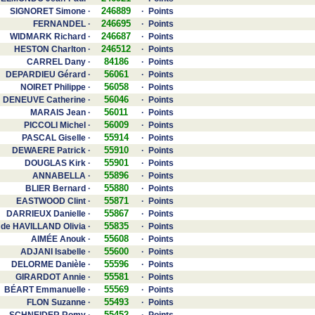
246889
SIGNORET Simone ·
· Points
246695
FERNANDEL ·
· Points
246687
WIDMARK Richard ·
· Points
246512
HESTON Charlton ·
· Points
84186
CARREL Dany ·
· Points
56061
DEPARDIEU Gérard ·
· Points
56058
NOIRET Philippe ·
· Points
56046
DENEUVE Catherine ·
· Points
56011
MARAIS Jean ·
· Points
56009
PICCOLI Michel ·
· Points
55914
PASCAL Giselle ·
· Points
55910
DEWAERE Patrick ·
· Points
55901
DOUGLAS Kirk ·
· Points
55896
ANNABELLA ·
· Points
55880
BLIER Bernard ·
· Points
55871
EASTWOOD Clint ·
· Points
55867
DARRIEUX Danielle ·
· Points
55835
de HAVILLAND Olivia ·
· Points
55608
AIMÉE Anouk ·
· Points
55600
ADJANI Isabelle ·
· Points
55596
DELORME Danièle ·
· Points
55581
GIRARDOT Annie ·
· Points
55569
BÉART Emmanuelle ·
· Points
55493
FLON Suzanne ·
· Points
55452