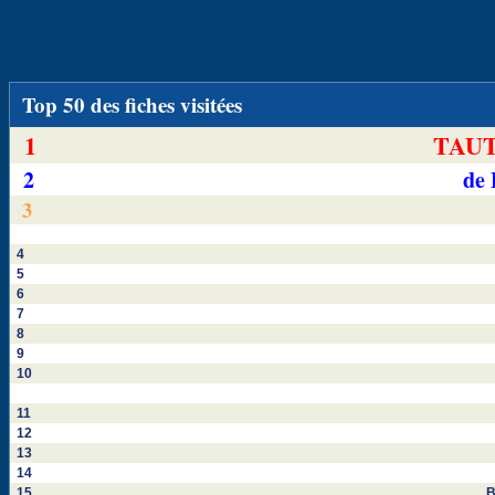
Top 50 des fiches visitées
1
TAUT
2
de
3
4
5
6
7
8
9
10
11
12
13
14
15
B