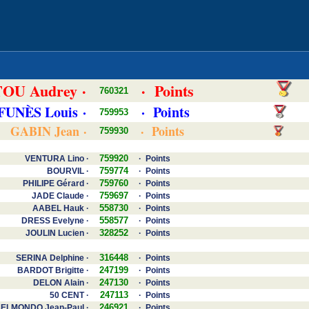
OU Audrey ·
· Points
760321
 FUNÈS Louis ·
· Points
759953
GABIN Jean ·
· Points
759930
759920
VENTURA Lino ·
· Points
759774
BOURVIL ·
· Points
759760
PHILIPE Gérard ·
· Points
759697
JADE Claude ·
· Points
558730
AABEL Hauk ·
· Points
558577
DRESS Evelyne ·
· Points
328252
JOULIN Lucien ·
· Points
316448
SERINA Delphine ·
· Points
247199
BARDOT Brigitte ·
· Points
247130
DELON Alain ·
· Points
247113
50 CENT ·
· Points
246921
ELMONDO Jean-Paul ·
· Points