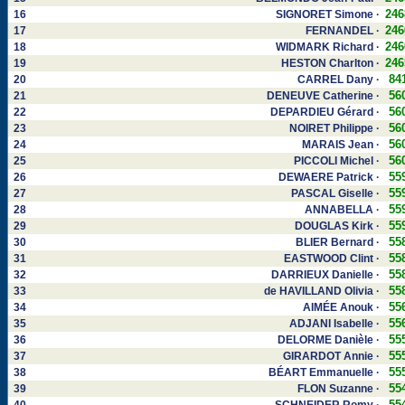
246
16
SIGNORET Simone ·
246
17
FERNANDEL ·
246
18
WIDMARK Richard ·
246
19
HESTON Charlton ·
84
20
CARREL Dany ·
56
21
DENEUVE Catherine ·
56
22
DEPARDIEU Gérard ·
56
23
NOIRET Philippe ·
56
24
MARAIS Jean ·
56
25
PICCOLI Michel ·
55
26
DEWAERE Patrick ·
55
27
PASCAL Giselle ·
55
28
ANNABELLA ·
55
29
DOUGLAS Kirk ·
55
30
BLIER Bernard ·
55
31
EASTWOOD Clint ·
55
32
DARRIEUX Danielle ·
55
33
de HAVILLAND Olivia ·
55
34
AIMÉE Anouk ·
55
35
ADJANI Isabelle ·
55
36
DELORME Danièle ·
55
37
GIRARDOT Annie ·
55
38
BÉART Emmanuelle ·
55
39
FLON Suzanne ·
55