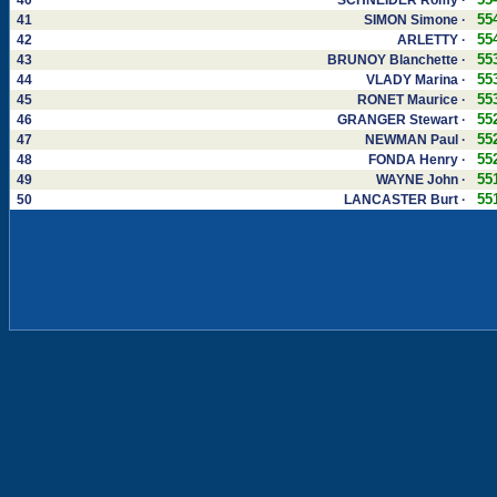
40
SCHNEIDER Romy ·
55
41
SIMON Simone ·
55
42
ARLETTY ·
55
43
BRUNOY Blanchette ·
55
44
VLADY Marina ·
55
45
RONET Maurice ·
55
46
GRANGER Stewart ·
55
47
NEWMAN Paul ·
55
48
FONDA Henry ·
55
49
WAYNE John ·
55
50
LANCASTER Burt ·