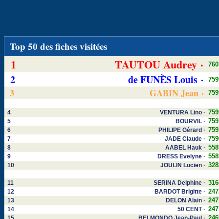
Top 50 des fiches visitées
1
TAUTOU Audrey ·
760
2
de FUNÈS Louis ·
759
3
GABIN Jean ·
759
759
4
VENTURA Lino ·
759
5
BOURVIL ·
759
6
PHILIPE Gérard ·
759
7
JADE Claude ·
558
8
AABEL Hauk ·
558
9
DRESS Evelyne ·
328
10
JOULIN Lucien ·
316
11
SERINA Delphine ·
247
12
BARDOT Brigitte ·
247
13
DELON Alain ·
247
14
50 CENT ·
246
15
BELMONDO Jean-Paul ·