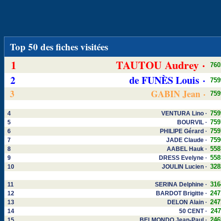
Top 50 des fiches visitées
1
TAUTOU Audrey ·
760
2
de FUNÈS Louis ·
759
3
GABIN Jean ·
759
759
4
VENTURA Lino ·
759
5
BOURVIL ·
759
6
PHILIPE Gérard ·
759
7
JADE Claude ·
558
8
AABEL Hauk ·
558
9
DRESS Evelyne ·
328
10
JOULIN Lucien ·
316
11
SERINA Delphine ·
247
12
BARDOT Brigitte ·
247
13
DELON Alain ·
247
14
50 CENT ·
246
15
BELMONDO Jean-Paul ·