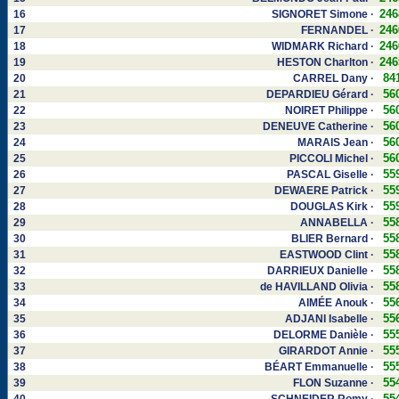
246
16
SIGNORET Simone ·
246
17
FERNANDEL ·
246
18
WIDMARK Richard ·
246
19
HESTON Charlton ·
84
20
CARREL Dany ·
56
21
DEPARDIEU Gérard ·
56
22
NOIRET Philippe ·
56
23
DENEUVE Catherine ·
56
24
MARAIS Jean ·
56
25
PICCOLI Michel ·
55
26
PASCAL Giselle ·
55
27
DEWAERE Patrick ·
55
28
DOUGLAS Kirk ·
55
29
ANNABELLA ·
55
30
BLIER Bernard ·
55
31
EASTWOOD Clint ·
55
32
DARRIEUX Danielle ·
55
33
de HAVILLAND Olivia ·
55
34
AIMÉE Anouk ·
55
35
ADJANI Isabelle ·
55
36
DELORME Danièle ·
55
37
GIRARDOT Annie ·
55
38
BÉART Emmanuelle ·
55
39
FLON Suzanne ·
55