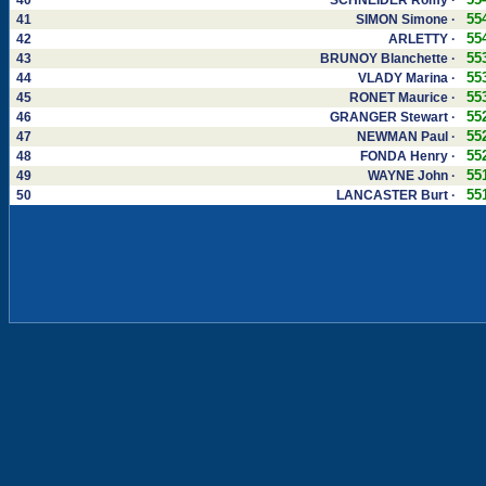
40
SCHNEIDER Romy ·
55
41
SIMON Simone ·
55
42
ARLETTY ·
55
43
BRUNOY Blanchette ·
55
44
VLADY Marina ·
55
45
RONET Maurice ·
55
46
GRANGER Stewart ·
55
47
NEWMAN Paul ·
55
48
FONDA Henry ·
55
49
WAYNE John ·
55
50
LANCASTER Burt ·