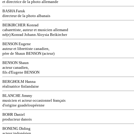
et directrice de la photo allemande
BASHA Faruk
directeur de la photo albanais
BEIKIRCHER Konrad
cabarettiste, auteur et musicien allemand
né(e) Konrad Johann Aloysia Beikircher
BENSON Eugene
auteur et librettiste canadien,
père de Shaun BENSON (acteur)
BENSON Shaun
acteur canadien,
fils d'Eugene BENSON
BERGHOLM Hanna
réalisatrice finlandaise
BLANCHE Jimmy
musicien et acteur occasionnel français
d'origine guadeloupéenne
BOHR Daniel
producteur danois
BONENG Diding
acteur indonésien