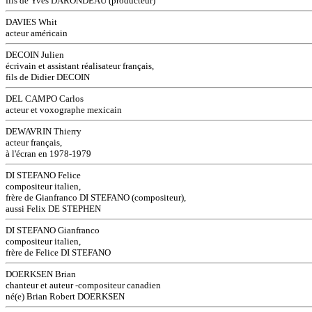
fils de Yves DARONDEAU (producteur)
DAVIES Whit
acteur américain
DECOIN Julien
écrivain et assistant réalisateur français,
fils de Didier DECOIN
DEL CAMPO Carlos
acteur et voxographe mexicain
DEWAVRIN Thierry
acteur français,
à l'écran en 1978-1979
DI STEFANO Felice
compositeur italien,
frère de Gianfranco DI STEFANO (compositeur),
aussi Felix DE STEPHEN
DI STEFANO Gianfranco
compositeur italien,
frère de Felice DI STEFANO
DOERKSEN Brian
chanteur et auteur -compositeur canadien
né(e) Brian Robert DOERKSEN