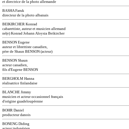
et directrice de la photo allemande
BASHA Faruk
directeur de la photo albanais
BEIKIRCHER Konrad
cabarettiste, auteur et musicien allemand
né(e) Konrad Johann Aloysia Beikircher
BENSON Eugene
auteur et librettiste canadien,
père de Shaun BENSON (acteur)
BENSON Shaun
acteur canadien,
fils d'Eugene BENSON
BERGHOLM Hanna
réalisatrice finlandaise
BLANCHE Jimmy
musicien et acteur occasionnel français
d'origine guadeloupéenne
BOHR Daniel
producteur danois
BONENG Diding
acteur indonésien