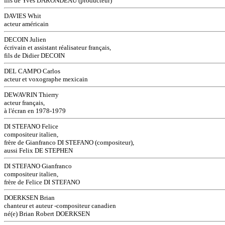
fils de Yves DARONDEAU (producteur)
DAVIES Whit
acteur américain
DECOIN Julien
écrivain et assistant réalisateur français,
fils de Didier DECOIN
DEL CAMPO Carlos
acteur et voxographe mexicain
DEWAVRIN Thierry
acteur français,
à l'écran en 1978-1979
DI STEFANO Felice
compositeur italien,
frère de Gianfranco DI STEFANO (compositeur),
aussi Felix DE STEPHEN
DI STEFANO Gianfranco
compositeur italien,
frère de Felice DI STEFANO
DOERKSEN Brian
chanteur et auteur -compositeur canadien
né(e) Brian Robert DOERKSEN