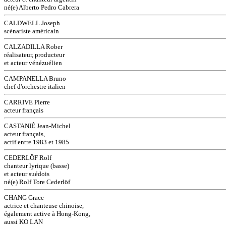
né(e) Alberto Pedro Cabrera
CALDWELL Joseph
scénariste américain
CALZADILLA Rober
réalisateur, producteur
et acteur vénézuélien
CAMPANELLA Bruno
chef d'orchestre italien
CARRIVE Pierre
acteur français
CASTANIÉ Jean-Michel
acteur français,
actif entre 1983 et 1985
CEDERLÖF Rolf
chanteur lyrique (basse)
et acteur suédois
né(e) Rolf Tore Cederlöf
CHANG Grace
actrice et chanteuse chinoise,
également active à Hong-Kong,
aussi KO LAN