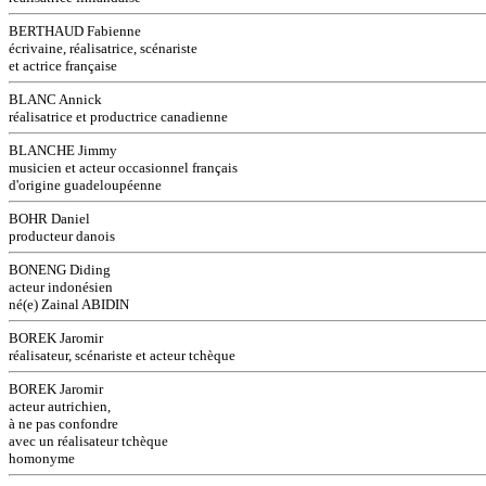
BERTHAUD Fabienne
écrivaine, réalisatrice, scénariste
et actrice française
BLANC Annick
réalisatrice et productrice canadienne
BLANCHE Jimmy
musicien et acteur occasionnel français
d'origine guadeloupéenne
BOHR Daniel
producteur danois
BONENG Diding
acteur indonésien
né(e) Zainal ABIDIN
BOREK Jaromir
réalisateur, scénariste et acteur tchèque
BOREK Jaromir
acteur autrichien,
à ne pas confondre
avec un réalisateur tchèque
homonyme