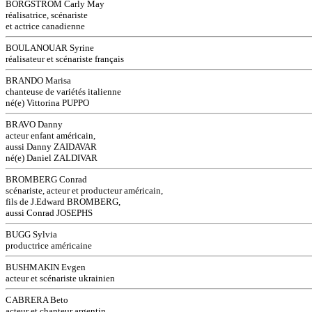
BORGSTROM Carly May
réalisatrice, scénariste
et actrice canadienne
BOULANOUAR Syrine
réalisateur et scénariste français
BRANDO Marisa
chanteuse de variétés italienne
né(e) Vittorina PUPPO
BRAVO Danny
acteur enfant américain,
aussi Danny ZAIDAVAR
né(e) Daniel ZALDIVAR
BROMBERG Conrad
scénariste, acteur et producteur américain,
fils de J.Edward BROMBERG,
aussi Conrad JOSEPHS
BUGG Sylvia
productrice américaine
BUSHMAKIN Evgen
acteur et scénariste ukrainien
CABRERA Beto
acteur et chanteur argentin