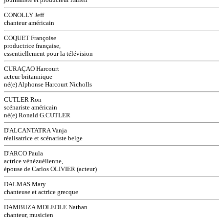
CONOLLY Jeff
chanteur américain
COQUET Françoise
productrice française,
essentiellement pour la télévision
CURAÇAO Harcourt
acteur britannique
né(e) Alphonse Harcourt Nicholls
CUTLER Ron
scénariste américain
né(e) Ronald G.CUTLER
D'ALCANTATRA Vanja
réalisatrice et scénariste belge
D'ARCO Paula
actrice vénézuélienne,
épouse de Carlos OLIVIER (acteur)
DALMAS Mary
chanteuse et actrice grecque
DAMBUZA MDLEDLE Nathan
chanteur, musicien