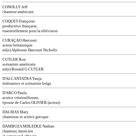
CONOLLY Jeff
chanteur américain
COQUET Françoise
productrice française,
essentiellement pour la télévision
CURAÇAO Harcourt
acteur britannique
né(e) Alphonse Harcourt Nicholls
CUTLER Ron
scénariste américain
né(e) Ronald G.CUTLER
D'ALCANTATRA Vanja
réalisatrice et scénariste belge
D'ARCO Paula
actrice vénézuélienne,
épouse de Carlos OLIVIER (acteur)
DALMAS Mary
chanteuse et actrice grecque
DAMBUZA MDLEDLE Nathan
chanteur, musicien
et acteur sud-africain,