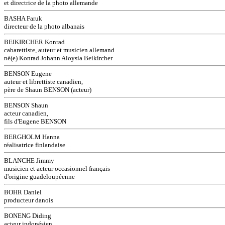
et directrice de la photo allemande
BASHA Faruk
directeur de la photo albanais
BEIKIRCHER Konrad
cabarettiste, auteur et musicien allemand
né(e) Konrad Johann Aloysia Beikircher
BENSON Eugene
auteur et librettiste canadien,
père de Shaun BENSON (acteur)
BENSON Shaun
acteur canadien,
fils d'Eugene BENSON
BERGHOLM Hanna
réalisatrice finlandaise
BLANCHE Jimmy
musicien et acteur occasionnel français
d'origine guadeloupéenne
BOHR Daniel
producteur danois
BONENG Diding
acteur indonésien