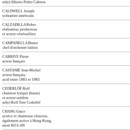
né(e) Alberto Pedro Cabrera
CALDWELL Joseph
scénariste américain
CALZADILLA Rober
réalisateur, producteur
et acteur vénézuélien
CAMPANELLA Bruno
chef d'orchestre italien
CARRIVE Pierre
acteur français
CASTANIÉ Jean-Michel
acteur français,
actif entre 1983 et 1985
CEDERLÖF Rolf
chanteur lyrique (basse)
et acteur suédois
né(e) Rolf Tore Cederlöf
CHANG Grace
actrice et chanteuse chinoise,
également active à Hong-Kong,
aussi KO LAN