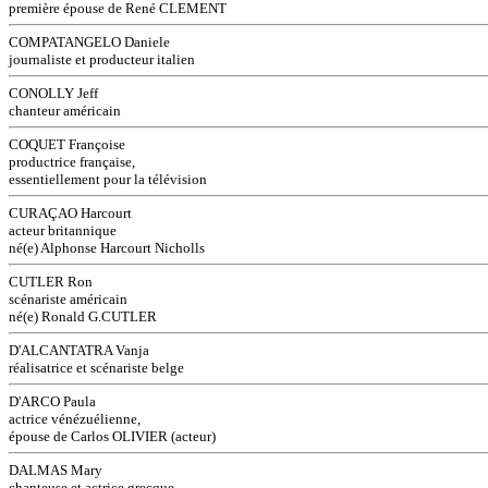
première épouse de René CLEMENT
COMPATANGELO Daniele
journaliste et producteur italien
CONOLLY Jeff
chanteur américain
COQUET Françoise
productrice française,
essentiellement pour la télévision
CURAÇAO Harcourt
acteur britannique
né(e) Alphonse Harcourt Nicholls
CUTLER Ron
scénariste américain
né(e) Ronald G.CUTLER
D'ALCANTATRA Vanja
réalisatrice et scénariste belge
D'ARCO Paula
actrice vénézuélienne,
épouse de Carlos OLIVIER (acteur)
DALMAS Mary
chanteuse et actrice grecque