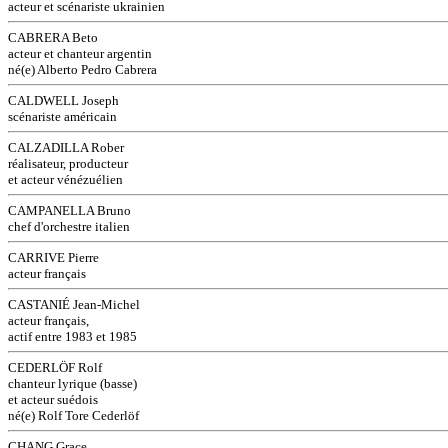
acteur et scénariste ukrainien
CABRERA Beto
acteur et chanteur argentin
né(e) Alberto Pedro Cabrera
CALDWELL Joseph
scénariste américain
CALZADILLA Rober
réalisateur, producteur
et acteur vénézuélien
CAMPANELLA Bruno
chef d'orchestre italien
CARRIVE Pierre
acteur français
CASTANIÉ Jean-Michel
acteur français,
actif entre 1983 et 1985
CEDERLÖF Rolf
chanteur lyrique (basse)
et acteur suédois
né(e) Rolf Tore Cederlöf
CHANG Grace