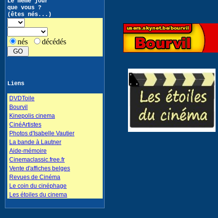
Le même jour
que vous ?
(êtes nés...)
nés
décédés
Liens
DVDToile
Bourvil
Kinepolis cinema
CinéArtistes
Photos d'Isabelle Vautier
La bande à Lautner
Aide-mémoire
Cinemaclassic.free.fr
Vente d'affiches belges
Revues de Cinéma
Le coin du cinéphage
Les étoiles du cinema