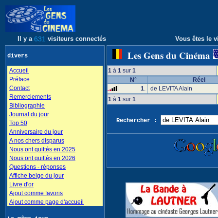
Il y a
631
visiteurs connectés
Vous êtes le v
Les Gens du Cinéma
divers
Accueil
1
à
1
sur
1
Préface
N°
Réel
Contact
1
.
de LEVITA Alain
Remerciements
1
à
1
sur
1
Bibliographie
Journal du jour
Rechercher :
Top 50
Anniversaire du jour
A nos chers disparus
Nous ont quittés en 2025
Nous ont quittés en 2026
Questions - réponses
Affiche belge du jour
Livre d'or
Ajout comme favoris
Ajout comme page d'accueil