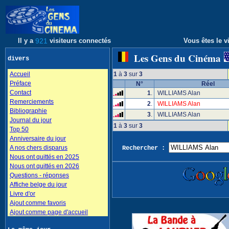
Il y a
921
visiteurs connectés
Vous êtes le vi
Les Gens du Cinéma
divers
Accueil
1
à
3
sur
3
Préface
N°
Réel
Contact
1
.
WILLIAMS Alan
Remerciements
2
.
WILLIAMS Alan
Bibliographie
3
.
WILLIAMS Alan
Journal du jour
1
à
3
sur
3
Top 50
Anniversaire du jour
A nos chers disparus
Rechercher :
Nous ont quittés en 2025
Nous ont quittés en 2026
Questions - réponses
Affiche belge du jour
Livre d'or
Ajout comme favoris
Ajout comme page d'accueil