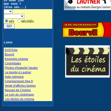
Le même jour
que vous ?
(êtes nés...)
nés
décédés
Liens
DVDToile
Bourvil
Kinepolis cinema
CinéArtistes
Photos d'Isabelle Vautier
La bande à Lautner
Aide-mémoire
Cinemaclassic.free.fr
Vente d'affiches belges
Revues de Cinéma
Le coin du cinéphage
Les étoiles du cinema