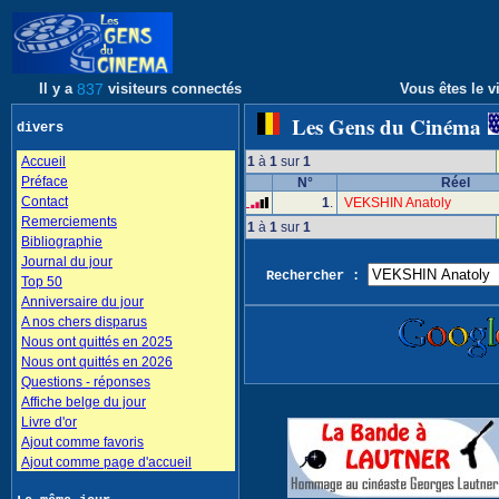
Il y a
837
visiteurs connectés
Vous êtes le vi
Les Gens du Cinéma
divers
Accueil
1
à
1
sur
1
Préface
N°
Réel
Contact
1
.
VEKSHIN Anatoly
Remerciements
1
à
1
sur
1
Bibliographie
Journal du jour
Rechercher :
Top 50
Anniversaire du jour
A nos chers disparus
Nous ont quittés en 2025
Nous ont quittés en 2026
Questions - réponses
Affiche belge du jour
Livre d'or
Ajout comme favoris
Ajout comme page d'accueil