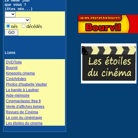
Le même jour
que vous ?
(êtes nés...)
nés
décédés
Liens
DVDToile
Bourvil
Kinepolis cinema
CinéArtistes
Photos d'Isabelle Vautier
La bande à Lautner
Aide-mémoire
Cinemaclassic.free.fr
Vente d'affiches belges
Revues de Cinéma
Le coin du cinéphage
Les étoiles du cinema