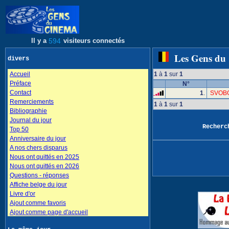
Il y a
594
visiteurs connectés
Les Gens du
divers
Accueil
1
à
1
sur
1
Préface
N°
Contact
1
.
SVOBO
Remerciements
1
à
1
sur
1
Bibliographie
Journal du jour
Recher
Top 50
Anniversaire du jour
A nos chers disparus
Nous ont quittés en 2025
Nous ont quittés en 2026
Questions - réponses
Affiche belge du jour
Livre d'or
Ajout comme favoris
Ajout comme page d'accueil