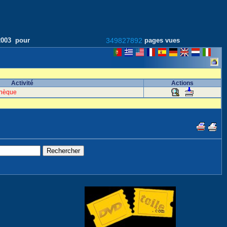
/2003 pour
349827892
pages vues
Activité
Actions
tchèque