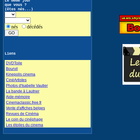
Le même jour
que vous ?
(êtes nés...)
nés
décédés
Liens
DVDToile
Bourvil
Kinepolis cinema
CinéArtistes
Photos d'Isabelle Vautier
La bande à Lautner
Aide-mémoire
Cinemaclassic.free.fr
Vente d'affiches belges
Revues de Cinéma
Le coin du cinéphage
Les étoiles du cinema