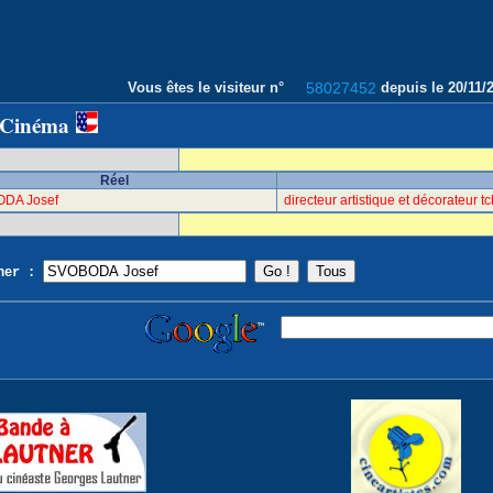
Vous êtes le visiteur n°
58027452
depuis le 20/11
 Cinéma
Réel
DA Josef
directeur artistique et décorateur 
cher :