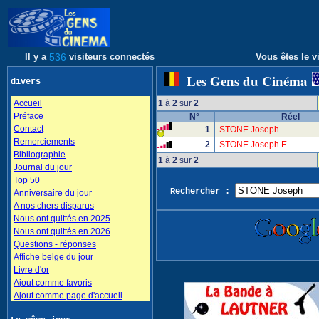
Il y a
536
visiteurs connectés
Vous êtes le vi
Les Gens du Cinéma
divers
Accueil
1
à
2
sur
2
Préface
N°
Réel
Contact
1
.
STONE Joseph
Remerciements
2
.
STONE Joseph E.
Bibliographie
1
à
2
sur
2
Journal du jour
Top 50
Rechercher :
Anniversaire du jour
A nos chers disparus
Nous ont quittés en 2025
Nous ont quittés en 2026
Questions - réponses
Affiche belge du jour
Livre d'or
Ajout comme favoris
Ajout comme page d'accueil