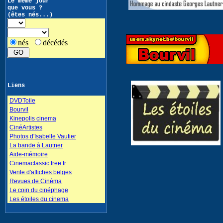
Le même jour
que vous ?
(êtes nés...)
nés
décédés
Liens
DVDToile
Bourvil
Kinepolis cinema
CinéArtistes
Photos d'Isabelle Vautier
La bande à Lautner
Aide-mémoire
Cinemaclassic.free.fr
Vente d'affiches belges
Revues de Cinéma
Le coin du cinéphage
Les étoiles du cinema