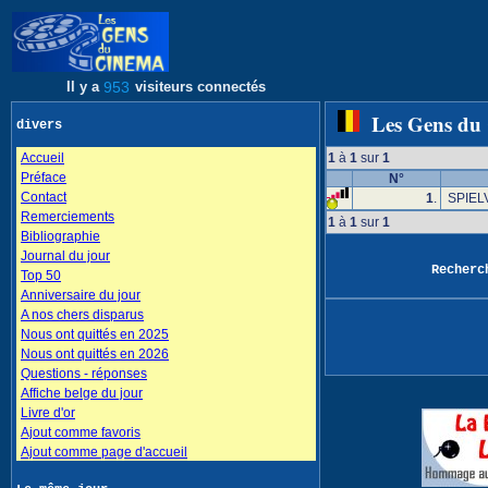
Il y a
953
visiteurs connectés
Les Gens du
divers
Accueil
1
à
1
sur
1
Préface
N°
Contact
1
.
SPIEL
Remerciements
1
à
1
sur
1
Bibliographie
Journal du jour
Recher
Top 50
Anniversaire du jour
A nos chers disparus
Nous ont quittés en 2025
Nous ont quittés en 2026
Questions - réponses
Affiche belge du jour
Livre d'or
Ajout comme favoris
Ajout comme page d'accueil