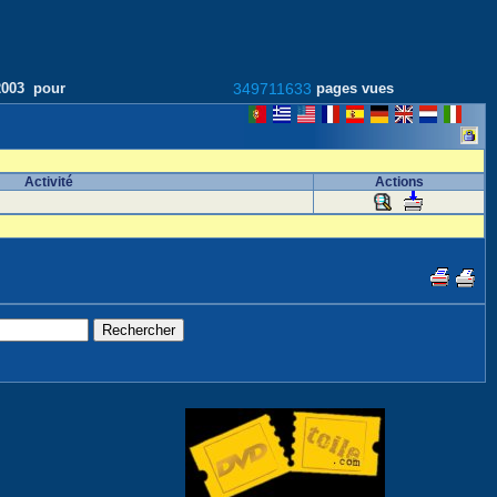
/2003 pour
349711633
pages vues
Activité
Actions