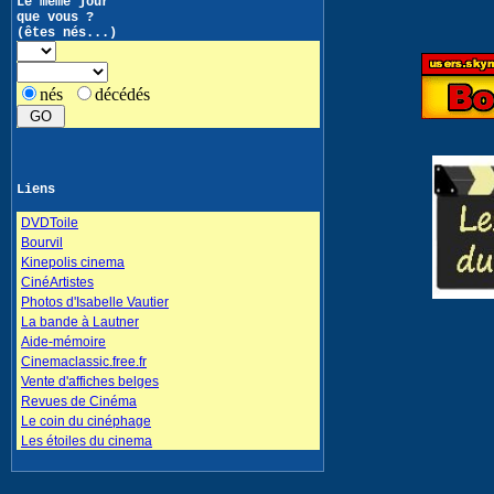
Le même jour
que vous ?
(êtes nés...)
nés
décédés
Liens
DVDToile
Bourvil
Kinepolis cinema
CinéArtistes
Photos d'Isabelle Vautier
La bande à Lautner
Aide-mémoire
Cinemaclassic.free.fr
Vente d'affiches belges
Revues de Cinéma
Le coin du cinéphage
Les étoiles du cinema