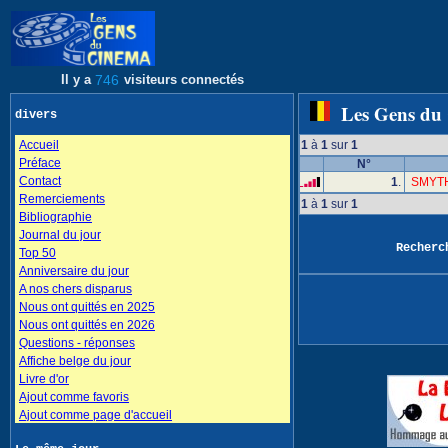
Il y a
746
visiteurs connectés
Les Gens du
divers
Accueil
1
à
1
sur
1
Préface
N°
Contact
1
.
SMYTH
Remerciements
1
à
1
sur
1
Bibliographie
Journal du jour
Recher
Top 50
Anniversaire du jour
A nos chers disparus
Nous ont quittés en 2025
Nous ont quittés en 2026
Questions - réponses
Affiche belge du jour
Livre d'or
Ajout comme favoris
Ajout comme page d'accueil