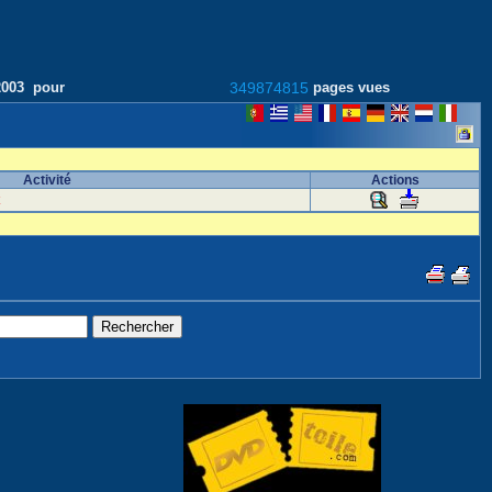
/2003 pour
349874815
pages vues
Activité
Actions
t