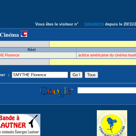
Vous êtes le visiteur n°
58048839
depuis le 20/11
 Cinéma
Réel
E Florence
actrice américaine du cinéma mue
cher :