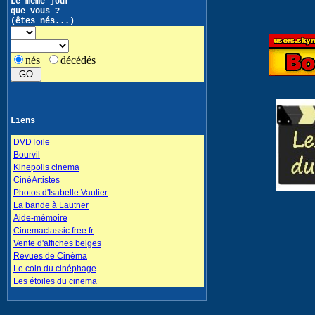
Le même jour
que vous ?
(êtes nés...)
nés
décédés
Liens
DVDToile
Bourvil
Kinepolis cinema
CinéArtistes
Photos d'Isabelle Vautier
La bande à Lautner
Aide-mémoire
Cinemaclassic.free.fr
Vente d'affiches belges
Revues de Cinéma
Le coin du cinéphage
Les étoiles du cinema