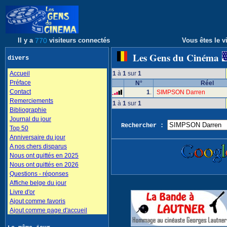
Il y a
770
visiteurs connectés
Vous êtes le vi
Les Gens du Cinéma
divers
Accueil
1
à
1
sur
1
Préface
N°
Réel
Contact
1
.
SIMPSON Darren
Remerciements
1
à
1
sur
1
Bibliographie
Journal du jour
Rechercher :
Top 50
Anniversaire du jour
A nos chers disparus
Nous ont quittés en 2025
Nous ont quittés en 2026
Questions - réponses
Affiche belge du jour
Livre d'or
Ajout comme favoris
Ajout comme page d'accueil