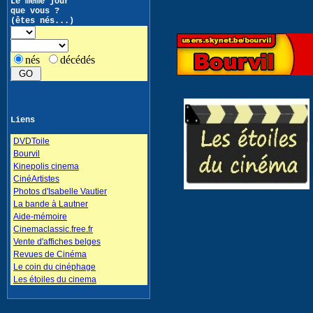
Le même jour
que vous ?
(êtes nés...)
nés
décédés
Liens
DVDToile
Bourvil
Kinepolis cinema
CinéArtistes
Photos d'Isabelle Vautier
La bande à Lautner
Aide-mémoire
Cinemaclassic.free.fr
Vente d'affiches belges
Revues de Cinéma
Le coin du cinéphage
Les étoiles du cinema