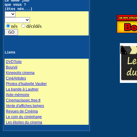
Le même jour
que vous ?
(êtes nés...)
nés
décédés
Liens
DVDToile
Bourvil
Kinepolis cinema
CinéArtistes
Photos d'Isabelle Vautier
La bande à Lautner
Aide-mémoire
Cinemaclassic.free.fr
Vente d'affiches belges
Revues de Cinéma
Le coin du cinéphage
Les étoiles du cinema