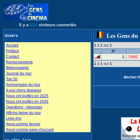
Il y a
554
visiteurs connectés
Les Gens du
divers
Accueil
1
à
1
sur
1
Préface
N°
Contact
1
.
SIMIC 
Remerciements
1
à
1
sur
1
Bibliographie
Journal du jour
Recher
Top 50
Anniversaire du jour
A nos chers disparus
Nous ont quittés en 2025
Nous ont quittés en 2026
Questions - réponses
Affiche belge du jour
Livre d'or
Ajout comme favoris
Ajout comme page d'accueil