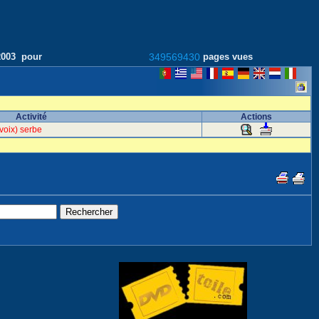
/2003 pour
349569430
pages vues
Activité
Actions
voix) serbe