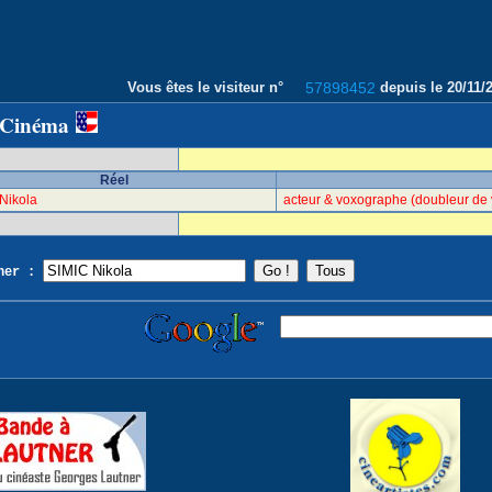
Vous êtes le visiteur n°
57898452
depuis le 20/11
 Cinéma
Réel
Nikola
acteur & voxographe (doubleur de 
cher :