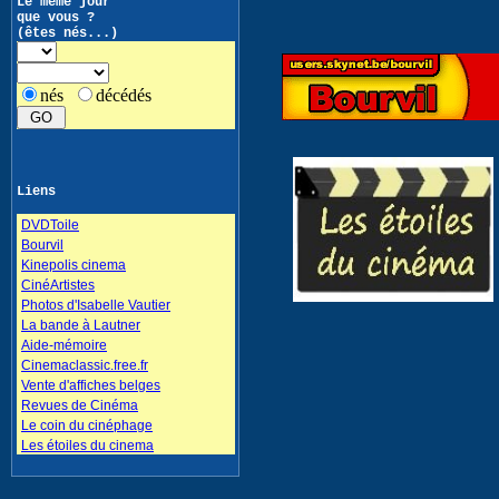
Le même jour
que vous ?
(êtes nés...)
nés
décédés
Liens
DVDToile
Bourvil
Kinepolis cinema
CinéArtistes
Photos d'Isabelle Vautier
La bande à Lautner
Aide-mémoire
Cinemaclassic.free.fr
Vente d'affiches belges
Revues de Cinéma
Le coin du cinéphage
Les étoiles du cinema