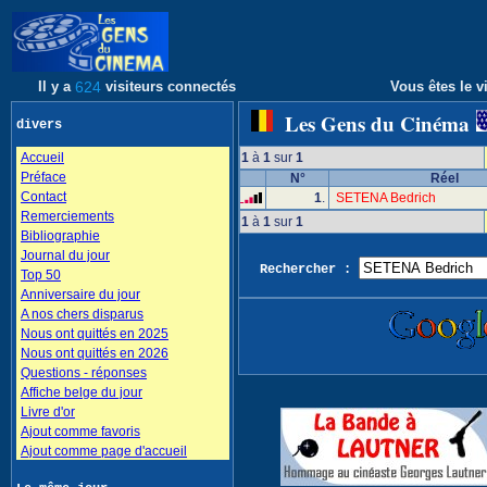
Il y a
624
visiteurs connectés
Vous êtes le vi
Les Gens du Cinéma
divers
Accueil
1
à
1
sur
1
Préface
N°
Réel
Contact
1
.
SETENA Bedrich
Remerciements
1
à
1
sur
1
Bibliographie
Journal du jour
Rechercher :
Top 50
Anniversaire du jour
A nos chers disparus
Nous ont quittés en 2025
Nous ont quittés en 2026
Questions - réponses
Affiche belge du jour
Livre d'or
Ajout comme favoris
Ajout comme page d'accueil