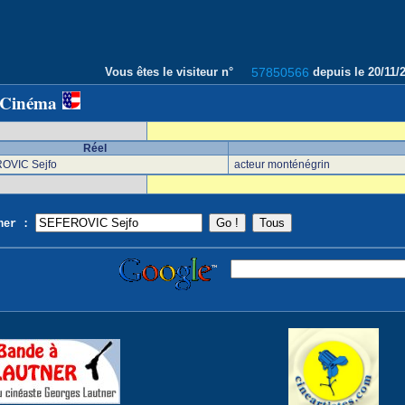
Vous êtes le visiteur n°
57850566
depuis le 20/11
 Cinéma
Réel
OVIC Sejfo
acteur monténégrin
cher :