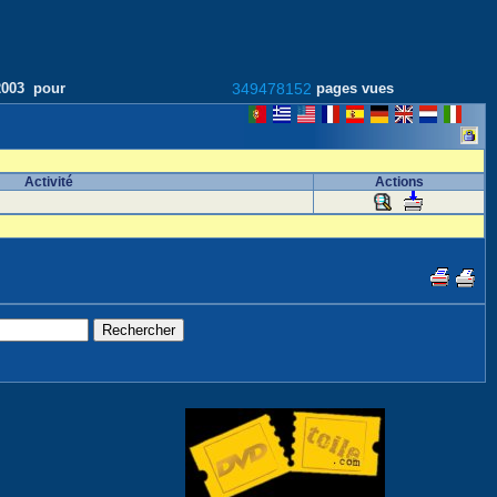
/2003 pour
349478152
pages vues
Activité
Actions