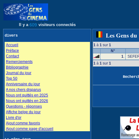
Il y a
609
visiteurs connectés
Les Gens du
divers
Accueil
1
à
1
sur
1
Préface
N°
Contact
1
.
SEFER
Remerciements
1
à
1
sur
1
Bibliographie
Journal du jour
Recher
Top 50
Anniversaire du jour
A nos chers disparus
Nous ont quittés en 2025
Nous ont quittés en 2026
Questions - réponses
Affiche belge du jour
Livre d'or
Ajout comme favoris
Ajout comme page d'accueil