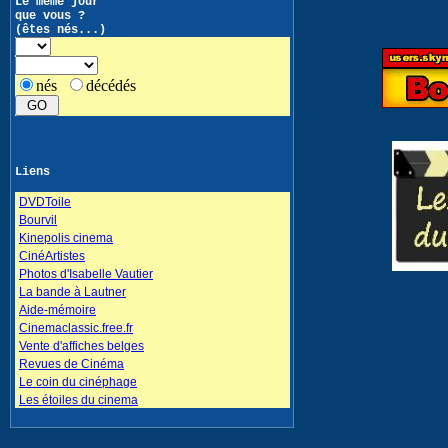
Le même jour
que vous ?
(êtes nés...)
nés
décédés
Liens
DVDToile
Bourvil
Kinepolis cinema
CinéArtistes
Photos d'Isabelle Vautier
La bande à Lautner
Aide-mémoire
Cinemaclassic.free.fr
Vente d'affiches belges
Revues de Cinéma
Le coin du cinéphage
Les étoiles du cinema