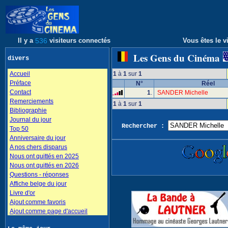
Il y a
536
visiteurs connectés
Vous êtes le vi
Les Gens du Cinéma
divers
Accueil
1
à
1
sur
1
Préface
N°
Réel
Contact
1
.
SANDER Michelle
Remerciements
1
à
1
sur
1
Bibliographie
Journal du jour
Rechercher :
Top 50
Anniversaire du jour
A nos chers disparus
Nous ont quittés en 2025
Nous ont quittés en 2026
Questions - réponses
Affiche belge du jour
Livre d'or
Ajout comme favoris
Ajout comme page d'accueil