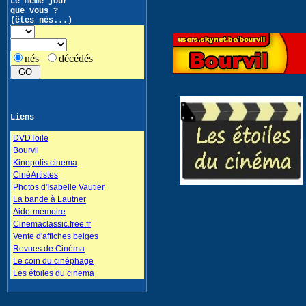
Le même jour
que vous ?
(êtes nés...)
nés
décédés
Liens
DVDToile
Bourvil
Kinepolis cinema
CinéArtistes
Photos d'Isabelle Vautier
La bande à Lautner
Aide-mémoire
Cinemaclassic.free.fr
Vente d'affiches belges
Revues de Cinéma
Le coin du cinéphage
Les étoiles du cinema