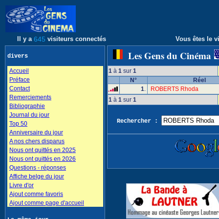
Il y a
645
visiteurs connectés
Vous êtes le vi
Les Gens du Cinéma
divers
Accueil
1
à
1
sur
1
Préface
N°
Réel
Contact
1
.
ROBERTS Rhoda
Remerciements
1
à
1
sur
1
Bibliographie
Journal du jour
Rechercher :
Top 50
Anniversaire du jour
A nos chers disparus
Nous ont quittés en 2025
Nous ont quittés en 2026
Questions - réponses
Affiche belge du jour
Livre d'or
Ajout comme favoris
Ajout comme page d'accueil