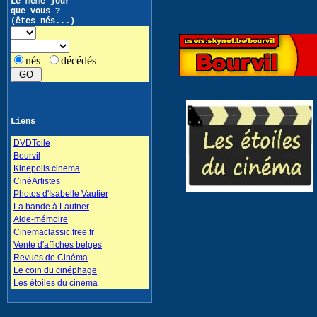
Le même jour
que vous ?
(êtes nés...)
nés
décédés
Liens
DVDToile
Bourvil
Kinepolis cinema
CinéArtistes
Photos d'Isabelle Vautier
La bande à Lautner
Aide-mémoire
Cinemaclassic.free.fr
Vente d'affiches belges
Revues de Cinéma
Le coin du cinéphage
Les étoiles du cinema