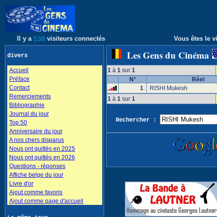
Il y a
538
visiteurs connectés
Vous êtes le vi
Les Gens du Cinéma
divers
Accueil
1
à
1
sur
1
Préface
N°
Réel
Contact
1
.
RISHI Mukesh
Remerciements
1
à
1
sur
1
Bibliographie
Journal du jour
Rechercher :
Top 50
Anniversaire du jour
A nos chers disparus
Nous ont quittés en 2025
Nous ont quittés en 2026
Questions - réponses
Affiche belge du jour
Livre d'or
Ajout comme favoris
Ajout comme page d'accueil