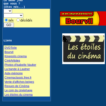
Le même jour
que vous ?
(êtes nés...)
nés
décédés
Liens
DVDToile
Bourvil
Kinepolis cinema
CinéArtistes
Photos d'Isabelle Vautier
La bande à Lautner
Aide-mémoire
Cinemaclassic.free.fr
Vente d'affiches belges
Revues de Cinéma
Le coin du cinéphage
Les étoiles du cinema