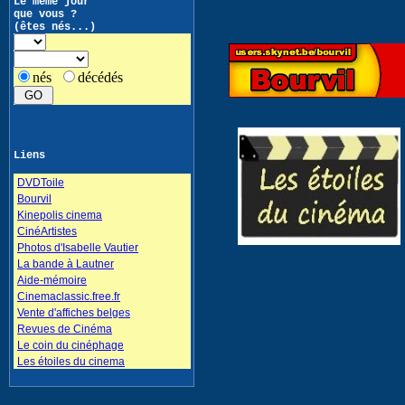
Le même jour
que vous ?
(êtes nés...)
nés
décédés
Liens
DVDToile
Bourvil
Kinepolis cinema
CinéArtistes
Photos d'Isabelle Vautier
La bande à Lautner
Aide-mémoire
Cinemaclassic.free.fr
Vente d'affiches belges
Revues de Cinéma
Le coin du cinéphage
Les étoiles du cinema