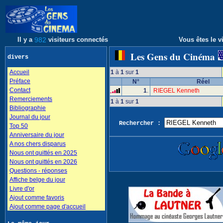
Il y a
982
visiteurs connectés
Vous êtes le vi
Les Gens du Cinéma
divers
Accueil
1
à
1
sur
1
Préface
N°
Réel
Contact
1
.
RIEGEL Kenneth
Remerciements
1
à
1
sur
1
Bibliographie
Journal du jour
Rechercher :
Top 50
Anniversaire du jour
A nos chers disparus
Nous ont quittés en 2025
Nous ont quittés en 2026
Questions - réponses
Affiche belge du jour
Livre d'or
Ajout comme favoris
Ajout comme page d'accueil