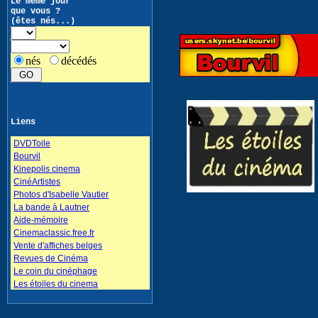
Le même jour
que vous ?
(êtes nés...)
nés
décédés
Liens
DVDToile
Bourvil
Kinepolis cinema
CinéArtistes
Photos d'Isabelle Vautier
La bande à Lautner
Aide-mémoire
Cinemaclassic.free.fr
Vente d'affiches belges
Revues de Cinéma
Le coin du cinéphage
Les étoiles du cinema