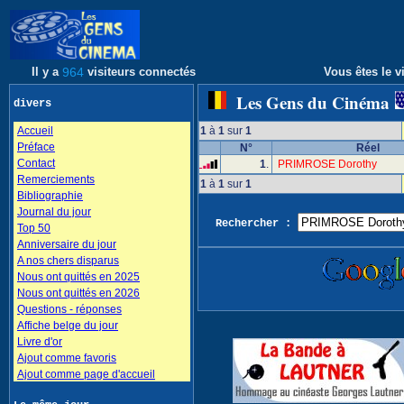
Il y a
964
visiteurs connectés
Vous êtes le vi
Les Gens du Cinéma
divers
Accueil
1
à
1
sur
1
Préface
N°
Réel
Contact
1
.
PRIMROSE Dorothy
Remerciements
1
à
1
sur
1
Bibliographie
Journal du jour
Rechercher :
Top 50
Anniversaire du jour
A nos chers disparus
Nous ont quittés en 2025
Nous ont quittés en 2026
Questions - réponses
Affiche belge du jour
Livre d'or
Ajout comme favoris
Ajout comme page d'accueil