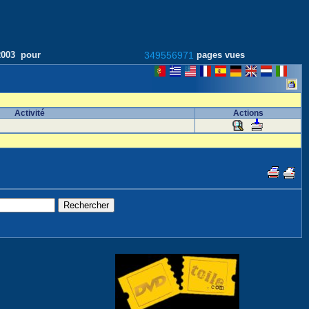
/2003 pour
349556971
pages vues
Activité
Actions