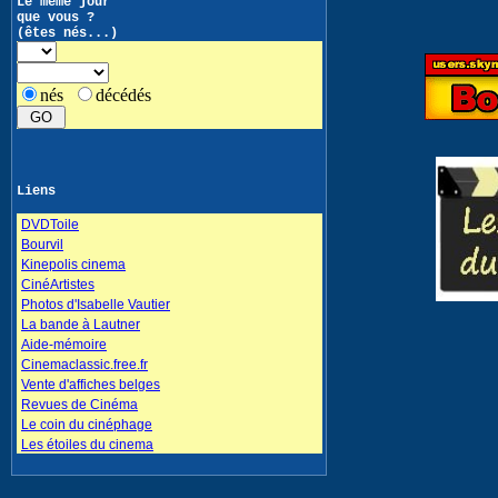
Le même jour
que vous ?
(êtes nés...)
nés
décédés
Liens
DVDToile
Bourvil
Kinepolis cinema
CinéArtistes
Photos d'Isabelle Vautier
La bande à Lautner
Aide-mémoire
Cinemaclassic.free.fr
Vente d'affiches belges
Revues de Cinéma
Le coin du cinéphage
Les étoiles du cinema