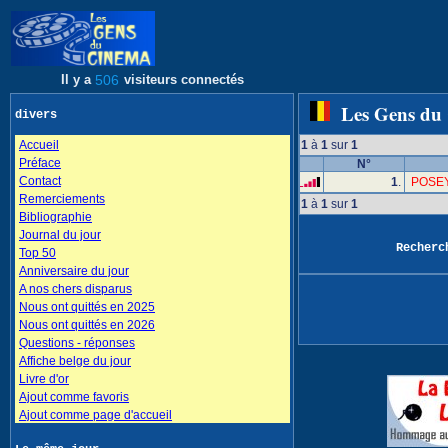
Il y a
506
visiteurs connectés
Les Gens du
divers
Accueil
1
à
1
sur
1
Préface
N°
Contact
1
.
POSEY
Remerciements
1
à
1
sur
1
Bibliographie
Journal du jour
Recher
Top 50
Anniversaire du jour
A nos chers disparus
Nous ont quittés en 2025
Nous ont quittés en 2026
Questions - réponses
Affiche belge du jour
Livre d'or
Ajout comme favoris
Ajout comme page d'accueil