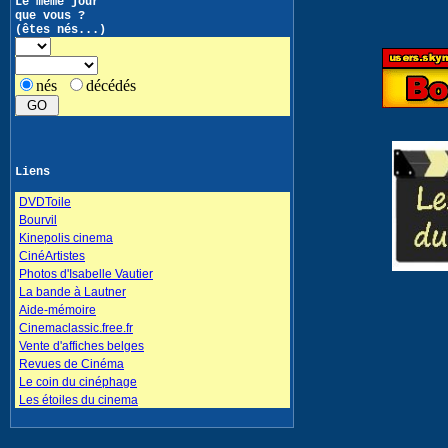
Le même jour
que vous ?
(êtes nés...)
nés
décédés
Liens
DVDToile
Bourvil
Kinepolis cinema
CinéArtistes
Photos d'Isabelle Vautier
La bande à Lautner
Aide-mémoire
Cinemaclassic.free.fr
Vente d'affiches belges
Revues de Cinéma
Le coin du cinéphage
Les étoiles du cinema