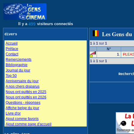
Il y a
499
visiteurs connectés
Les Gens du
divers
Accueil
1
à
1
sur
1
Préface
N°
Contact
1
.
PLEAS
Remerciements
1
à
1
sur
1
Bibliographie
Journal du jour
Recher
Top 50
Anniversaire du jour
A nos chers disparus
Nous ont quittés en 2025
Nous ont quittés en 2026
Questions - réponses
Affiche belge du jour
Livre d'or
Ajout comme favoris
Ajout comme page d'accueil