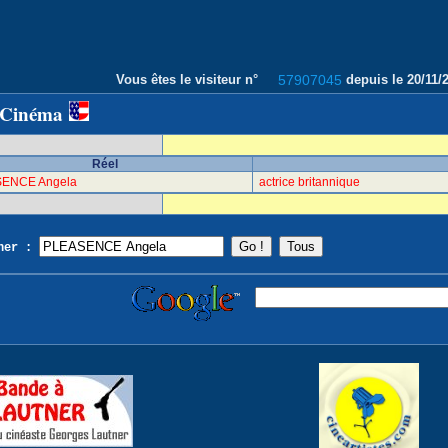
Vous êtes le visiteur n°
57907045
depuis le 20/11
 Cinéma
Réel
ENCE Angela
actrice britannique
cher :