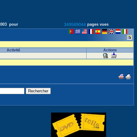
/2003 pour
349589044
pages vues
Activité
Actions