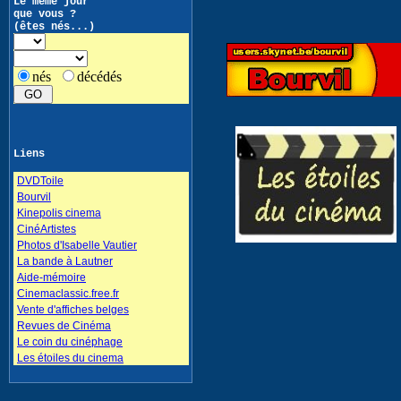
Le même jour
que vous ?
(êtes nés...)
nés
décédés
Liens
DVDToile
Bourvil
Kinepolis cinema
CinéArtistes
Photos d'Isabelle Vautier
La bande à Lautner
Aide-mémoire
Cinemaclassic.free.fr
Vente d'affiches belges
Revues de Cinéma
Le coin du cinéphage
Les étoiles du cinema