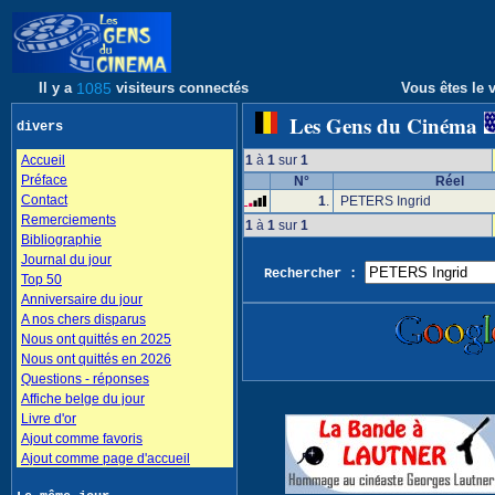
Il y a
1085
visiteurs connectés
Vous êtes le v
Les Gens du Cinéma
divers
Accueil
1
à
1
sur
1
Préface
N°
Réel
Contact
1
.
PETERS Ingrid
Remerciements
1
à
1
sur
1
Bibliographie
Journal du jour
Rechercher :
Top 50
Anniversaire du jour
A nos chers disparus
Nous ont quittés en 2025
Nous ont quittés en 2026
Questions - réponses
Affiche belge du jour
Livre d'or
Ajout comme favoris
Ajout comme page d'accueil