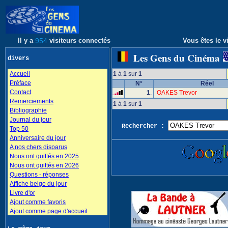
Il y a
954
visiteurs connectés
Vous êtes le vi
Les Gens du Cinéma
divers
Accueil
1
à
1
sur
1
Préface
N°
Réel
Contact
1
.
OAKES Trevor
Remerciements
1
à
1
sur
1
Bibliographie
Journal du jour
Rechercher :
Top 50
Anniversaire du jour
A nos chers disparus
Nous ont quittés en 2025
Nous ont quittés en 2026
Questions - réponses
Affiche belge du jour
Livre d'or
Ajout comme favoris
Ajout comme page d'accueil