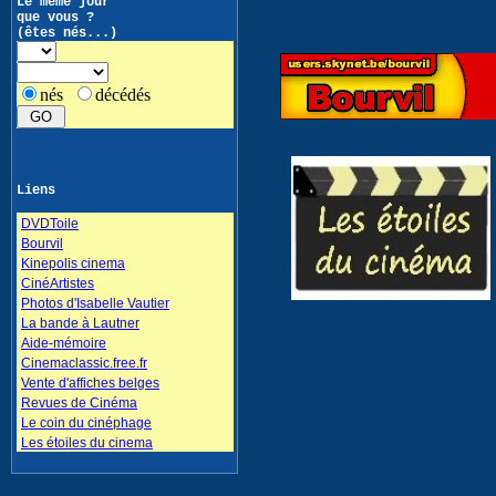
Le même jour
que vous ?
(êtes nés...)
nés
décédés
Liens
DVDToile
Bourvil
Kinepolis cinema
CinéArtistes
Photos d'Isabelle Vautier
La bande à Lautner
Aide-mémoire
Cinemaclassic.free.fr
Vente d'affiches belges
Revues de Cinéma
Le coin du cinéphage
Les étoiles du cinema