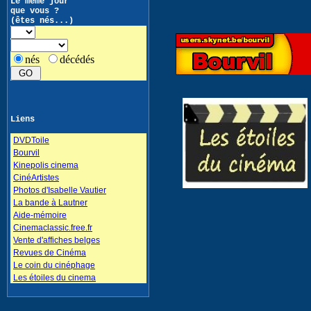
Le même jour
que vous ?
(êtes nés...)
nés
décédés
Liens
DVDToile
Bourvil
Kinepolis cinema
CinéArtistes
Photos d'Isabelle Vautier
La bande à Lautner
Aide-mémoire
Cinemaclassic.free.fr
Vente d'affiches belges
Revues de Cinéma
Le coin du cinéphage
Les étoiles du cinema