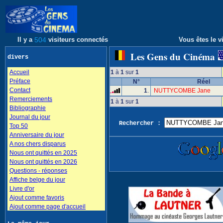
Il y a
504
visiteurs connectés
Vous êtes le vi
Les Gens du Cinéma
divers
Accueil
1
à
1
sur
1
Préface
N°
Réel
Contact
1
.
NUTTYCOMBE Jane
Remerciements
1
à
1
sur
1
Bibliographie
Journal du jour
Rechercher :
Top 50
Anniversaire du jour
A nos chers disparus
Nous ont quittés en 2025
Nous ont quittés en 2026
Questions - réponses
Affiche belge du jour
Livre d'or
Ajout comme favoris
Ajout comme page d'accueil