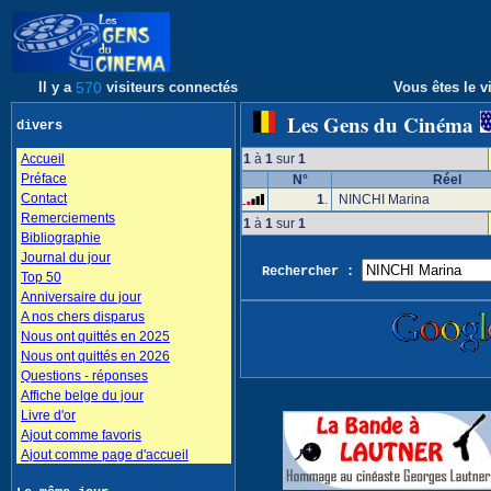
Il y a
570
visiteurs connectés
Vous êtes le vi
Les Gens du Cinéma
divers
Accueil
1
à
1
sur
1
Préface
N°
Réel
Contact
1
.
NINCHI Marina
Remerciements
1
à
1
sur
1
Bibliographie
Journal du jour
Rechercher :
Top 50
Anniversaire du jour
A nos chers disparus
Nous ont quittés en 2025
Nous ont quittés en 2026
Questions - réponses
Affiche belge du jour
Livre d'or
Ajout comme favoris
Ajout comme page d'accueil