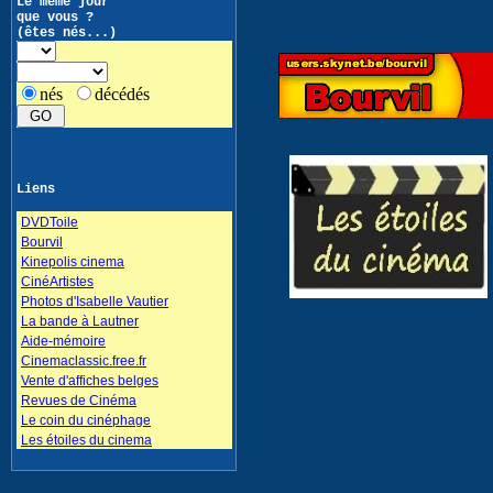
Le même jour
que vous ?
(êtes nés...)
nés
décédés
Liens
DVDToile
Bourvil
Kinepolis cinema
CinéArtistes
Photos d'Isabelle Vautier
La bande à Lautner
Aide-mémoire
Cinemaclassic.free.fr
Vente d'affiches belges
Revues de Cinéma
Le coin du cinéphage
Les étoiles du cinema