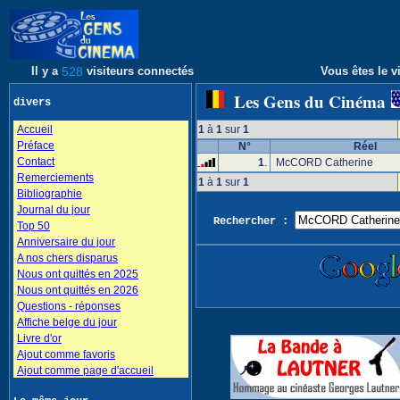
Il y a
528
visiteurs connectés
Vous êtes le vi
Les Gens du Cinéma
divers
Accueil
1
à
1
sur
1
Préface
N°
Réel
Contact
1
.
McCORD Catherine
Remerciements
1
à
1
sur
1
Bibliographie
Journal du jour
Rechercher :
Top 50
Anniversaire du jour
A nos chers disparus
Nous ont quittés en 2025
Nous ont quittés en 2026
Questions - réponses
Affiche belge du jour
Livre d'or
Ajout comme favoris
Ajout comme page d'accueil