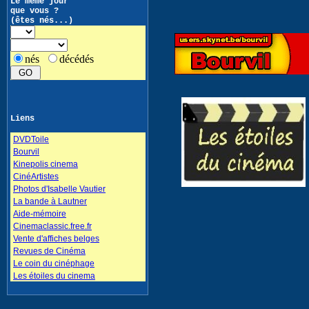
Le même jour
que vous ?
(êtes nés...)
nés
décédés
Liens
DVDToile
Bourvil
Kinepolis cinema
CinéArtistes
Photos d'Isabelle Vautier
La bande à Lautner
Aide-mémoire
Cinemaclassic.free.fr
Vente d'affiches belges
Revues de Cinéma
Le coin du cinéphage
Les étoiles du cinema