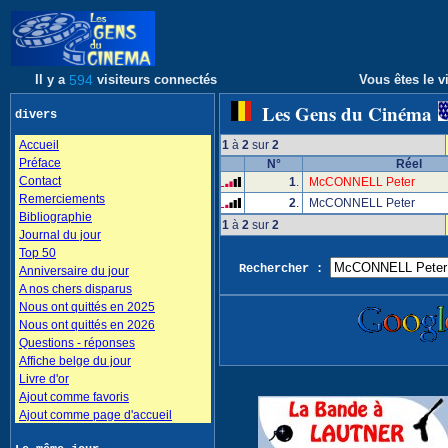
Il y a
594
visiteurs connectés
Vous êtes le vi
Les Gens du Cinéma
divers
Accueil
1
à
2
sur
2
Préface
N°
Réel
Contact
1
.
McCONNELL Peter
Remerciements
2
.
McCONNELL Peter
Bibliographie
1
à
2
sur
2
Journal du jour
Top 50
Rechercher :
Anniversaire du jour
A nos chers disparus
Nous ont quittés en 2025
Nous ont quittés en 2026
Questions - réponses
Affiche belge du jour
Livre d'or
Ajout comme favoris
Ajout comme page d'accueil