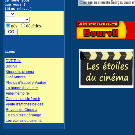
Le même jour
que vous ?
(êtes nés...)
nés
décédés
Liens
DVDToile
Bourvil
Kinepolis cinema
CinéArtistes
Photos d'Isabelle Vautier
La bande à Lautner
Aide-mémoire
Cinemaclassic.free.fr
Vente d'affiches belges
Revues de Cinéma
Le coin du cinéphage
Les étoiles du cinema