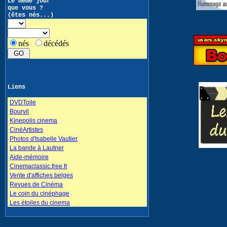
Le même jour
que vous ?
(êtes nés...)
nés
décédés
Liens
DVDToile
Bourvil
Kinepolis cinema
CinéArtistes
Photos d'Isabelle Vautier
La bande à Lautner
Aide-mémoire
Cinemaclassic.free.fr
Vente d'affiches belges
Revues de Cinéma
Le coin du cinéphage
Les étoiles du cinema