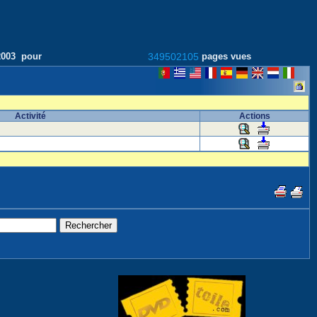
/2003 pour
349502105
pages vues
Activité
Actions