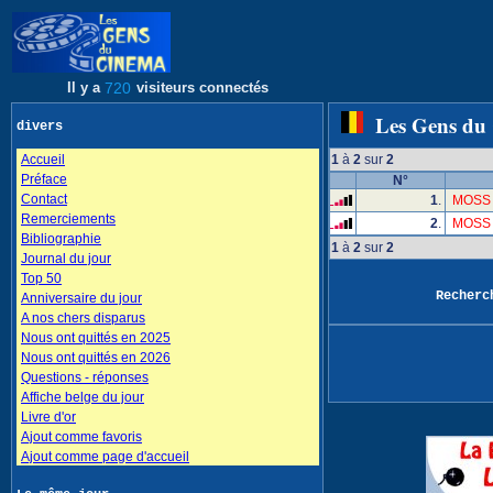
Il y a
720
visiteurs connectés
Les Gens du
divers
Accueil
1
à
2
sur
2
Préface
N°
Contact
1
.
MOSS 
Remerciements
2
.
MOSS 
Bibliographie
1
à
2
sur
2
Journal du jour
Top 50
Recher
Anniversaire du jour
A nos chers disparus
Nous ont quittés en 2025
Nous ont quittés en 2026
Questions - réponses
Affiche belge du jour
Livre d'or
Ajout comme favoris
Ajout comme page d'accueil