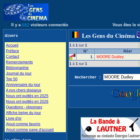
Il y a
682
visiteurs connectés
Vous êtes le v
Les Gens du Cinéma
divers
Accueil
1
à
1
sur
1
Préface
N°
Réel
Contact
1
.
MOORE Dudley
Remerciements
1
à
1
sur
1
Bibliographie
Journal du jour
Rechercher :
Top 50
Anniversaire du jour
A nos chers disparus
Nous ont quittés en 2025
Nous ont quittés en 2026
Questions - réponses
Affiche belge du jour
Livre d'or
Ajout comme favoris
Ajout comme page d'accueil