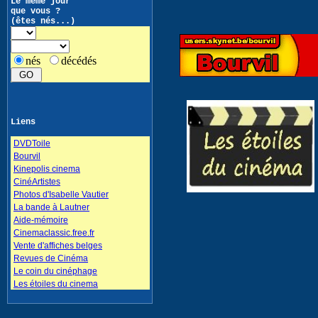
Le même jour
que vous ?
(êtes nés...)
nés
décédés
Liens
DVDToile
Bourvil
Kinepolis cinema
CinéArtistes
Photos d'Isabelle Vautier
La bande à Lautner
Aide-mémoire
Cinemaclassic.free.fr
Vente d'affiches belges
Revues de Cinéma
Le coin du cinéphage
Les étoiles du cinema